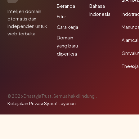
SAHA
Beranda
Bahasa
Intelijen domain
Indonesia
Indotra
Fitur
otomatis dan
independen untuk
Cara kerja
Manutc
web terbuka.
Domain
Alamca
yang baru
Gmvalu
diperiksa
Theexj
© 2026 DnastyjaTrust. Semua hak dilindungi.
Kebijakan Privasi
·
Syarat Layanan