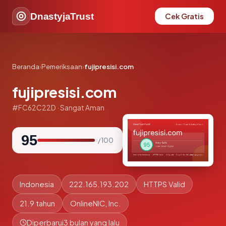
DnastyjaTrust
Cek Gratis
Beranda
›
Pemeriksaan
›
fujipresisi.com
fujipresisi.com
#FC62C22D · Sangat Aman
95
/ 100
Indonesia
222.165.193.202
HTTPS Valid
21.9 tahun
OnlineNIC, Inc.
Diperbarui
3 bulan yang lalu