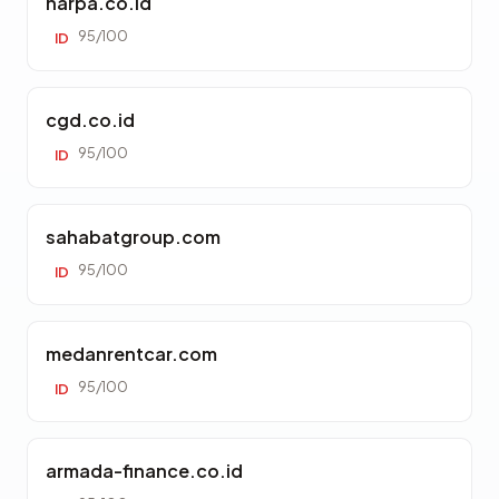
harpa.co.id
95/100
ID
cgd.co.id
95/100
ID
sahabatgroup.com
95/100
ID
medanrentcar.com
95/100
ID
armada-finance.co.id