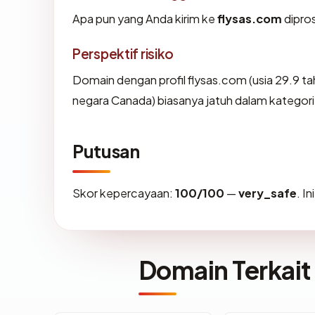
Apa pun yang Anda kirim ke
flysas.com
dipros
Perspektif risiko
Domain dengan profil flysas.com (usia 29.9 t
negara Canada) biasanya jatuh dalam kategori
Putusan
Skor kepercayaan:
100/100
—
very_safe
. I
Domain Terkait