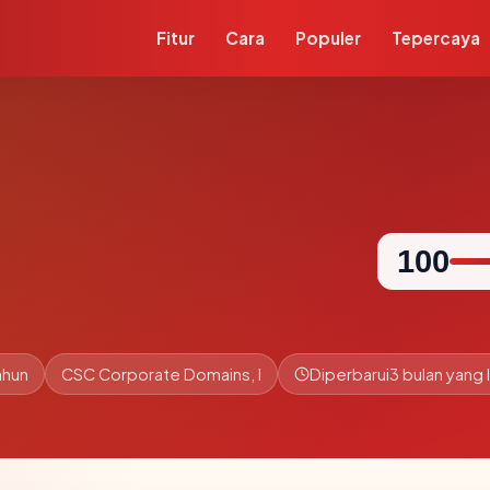
Fitur
Cara
Populer
Tepercaya
100
ahun
CSC Corporate Domains, I
Diperbarui
3 bulan yang l