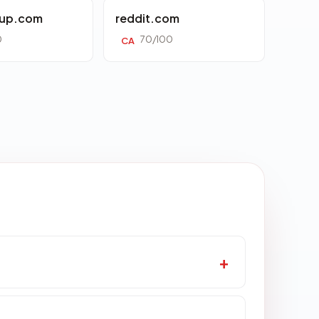
oup.com
reddit.com
0
70/100
CA