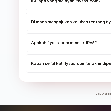
ISP apa yang melayani flysas.com?
Di mana mengajukan keluhan tentang fl
Apakah flysas.com memiliki IPv6?
Kapan sertifikat flysas.com terakhir dip
Laporan in