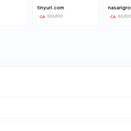
tinyurl.com
nasarigr
100/100
60/10
CA
CA