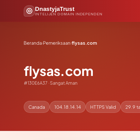
DnastyjaTrust
INTELIJEN DOMAIN INDEPENDEN
Beranda
›
Pemeriksaan
›
flysas.com
flysas.com
#130E6A37 · Sangat Aman
Canada
104.18.14.14
HTTPS Valid
29.9 t