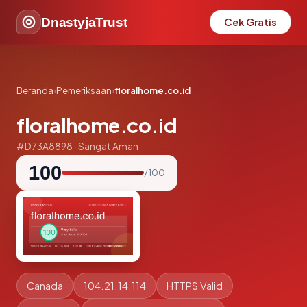
DnastyjaTrust
Cek Gratis
Beranda
›
Pemeriksaan
›
floralhome.co.id
floralhome.co.id
#D73A8898 · Sangat Aman
100
/ 100
Canada
104.21.14.114
HTTPS Valid