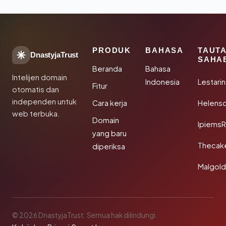
PRODUK
BAHASA
TAUT
DnastyjaTrust
SAHA
Beranda
Bahasa
Intelijen domain
Indonesia
Lestari
Fitur
otomatis dan
independen untuk
Cara kerja
Helensc
web terbuka.
Domain
IpiemsR
yang baru
Thecak
diperiksa
Malgol
© 2026 DnastyjaTrust. Semua hak dilindungi.