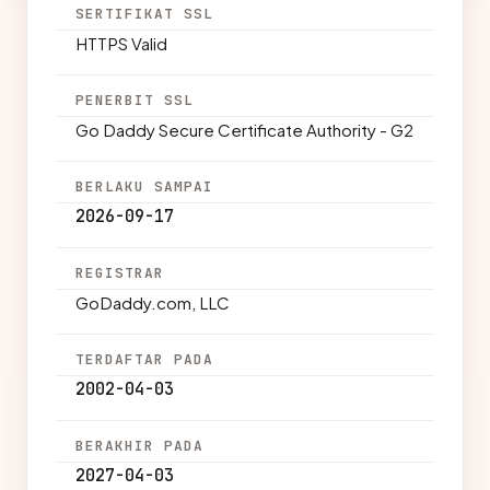
SERTIFIKAT SSL
HTTPS Valid
PENERBIT SSL
Go Daddy Secure Certificate Authority - G2
BERLAKU SAMPAI
2026-09-17
REGISTRAR
GoDaddy.com, LLC
TERDAFTAR PADA
2002-04-03
BERAKHIR PADA
2027-04-03