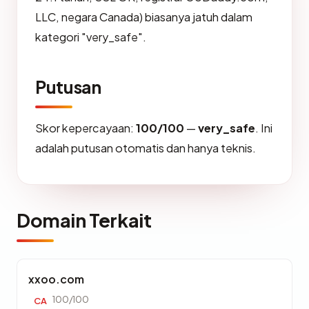
LLC, negara Canada) biasanya jatuh dalam
kategori "very_safe".
Putusan
Skor kepercayaan:
100/100
—
very_safe
. Ini
adalah putusan otomatis dan hanya teknis.
Domain Terkait
xxoo.com
100/100
CA