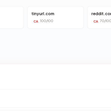
tinyurl.com
reddit.c
100/100
70/10
CA
CA