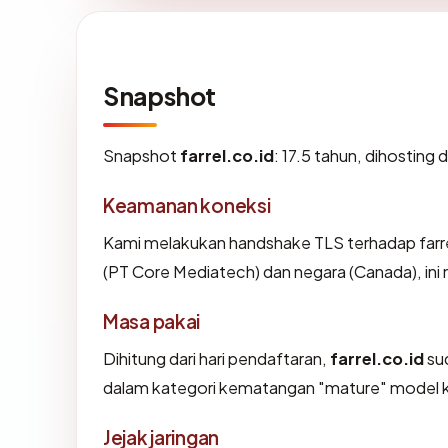
Snapshot
Snapshot
farrel.co.id
: 17.5 tahun, dihosting
Keamanan koneksi
Kami melakukan handshake TLS terhadap farre
(PT Core Mediatech) dan negara (Canada), in
Masa pakai
Dihitung dari hari pendaftaran,
farrel.co.id
sud
dalam kategori kematangan "mature" model 
Jejak jaringan