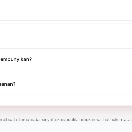
isembunyikan?
amanan?
i dibuat otomatis dari sinyal teknis publik. Ini bukan nasihat hukum atau