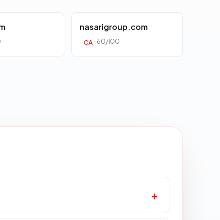
om
nasarigroup.com
0
60/100
CA