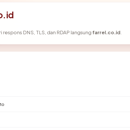
o.id
ri respons DNS, TLS, dan RDAP langsung
farrel.co.id
.
7
to
.