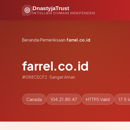
DnastyjaTrust
INTELIJEN DOMAIN INDEPENDEN
Beranda
›
Pemeriksaan
›
farrel.co.id
farrel.co.id
#088CECF2 · Sangat Aman
Canada
104.21.80.47
HTTPS Valid
17.5 