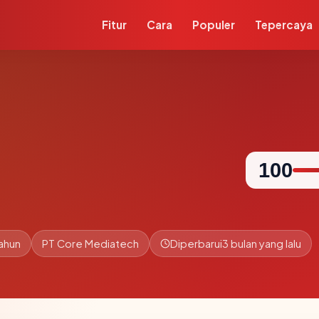
Fitur
Cara
Populer
Tepercaya
100
tahun
PT Core Mediatech
Diperbarui
3 bulan yang lalu