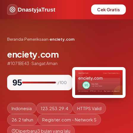
DnastyjaTrust
Cek Gratis
Beranda
›
Pemeriksaan
›
enciety.com
enciety.com
#1071BE43 · Sangat Aman
95
/ 100
Indonesia
123.253.29.4
HTTPS Valid
26.2 tahun
Register.com - Network S
Diperbarui
3 bulan yang lalu