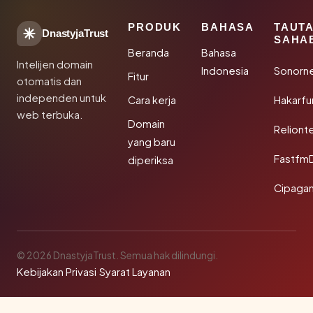
PRODUK
BAHASA
TAUT
DnastyjaTrust
SAHA
Beranda
Bahasa
Intelijen domain
Indonesia
Sonorn
Fitur
otomatis dan
independen untuk
Cara kerja
Hakarfu
web terbuka.
Domain
Reliont
yang baru
Fastfm
diperiksa
Cipagan
© 2026 DnastyjaTrust. Semua hak dilindungi.
Kebijakan Privasi
·
Syarat Layanan