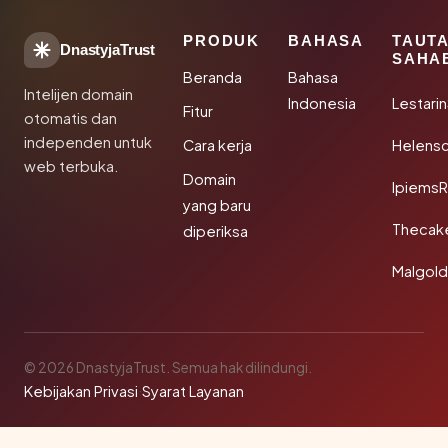
PRODUK
BAHASA
TAUT
DnastyjaTrust
SAHA
Beranda
Bahasa
Intelijen domain
Indonesia
Lestari
Fitur
otomatis dan
independen untuk
Cara kerja
Helensc
web terbuka.
Domain
IpiemsR
yang baru
Thecak
diperiksa
Malgol
© 2026 DnastyjaTrust. Semua hak dilindungi.
Kebijakan Privasi
·
Syarat Layanan