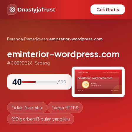
DnastyjaTrust
Cek Gratis
Beranda
›
Pemeriksaan
›
eminterior-wordpress.com
eminterior-wordpress.com
#C0B9D226 · Sedang
40
/ 100
Tidak Diketahui
Tanpa HTTPS
Diperbarui
3 bulan yang lalu