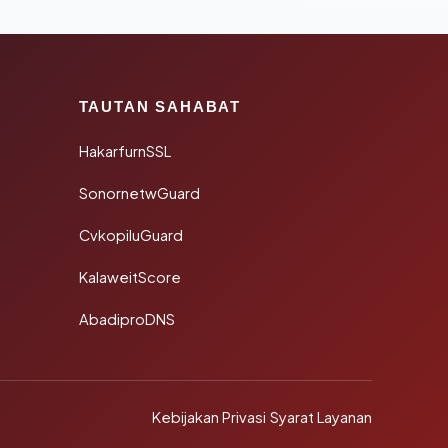
TAUTAN SAHABAT
HakarfurnSSL
SonornetwGuard
CvkopiluGuard
KalaweitScore
AbadiproDNS
Kebijakan Privasi
·
Syarat Layanan