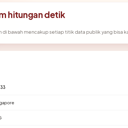
am hitungan detik
 di bawah mencakup setiap titik data publik yang bisa k
.33
ngapore
G