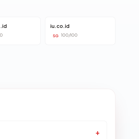
.id
iu.co.id
00
100/100
SG