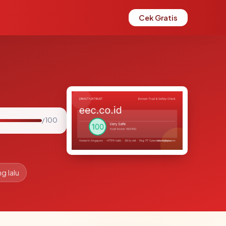
Cek Gratis
/ 100
g lalu