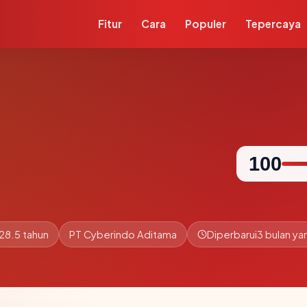
Fitur
Cara
Populer
Tepercaya
100
28.5 tahun
PT Cyberindo Aditama
Diperbarui
3 bulan yan