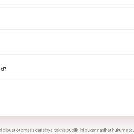
id?
i dibuat otomatis dari sinyal teknis publik. Ini bukan nasihat hukum atau