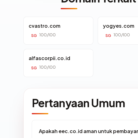
cvastro.com
yogyes.com
100/100
100/100
SG
SG
alfascorpii.co.id
100/100
SG
Pertanyaan Umum
Apakah eec.co.id aman untuk pembayar