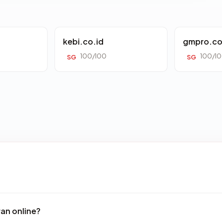
kebi.co.id
gmpro.co
100/100
100/1
SG
SG
an online?