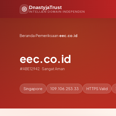
DnastyjaTrust
INTELIJEN DOMAIN INDEPENDEN
Beranda
›
Pemeriksaan
›
eec.co.id
eec.co.id
#ABE12942 · Sangat Aman
Singapore
109.106.253.33
HTTPS Valid