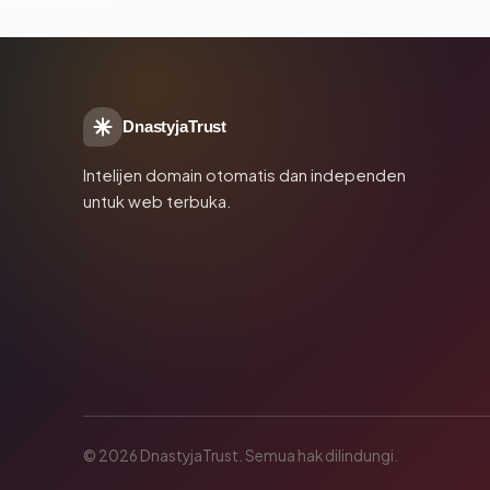
DnastyjaTrust
Intelijen domain otomatis dan independen
untuk web terbuka.
© 2026 DnastyjaTrust. Semua hak dilindungi.