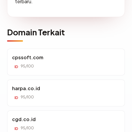
terbaru.
Domain Terkait
cpssoft.com
95/100
ID
harpa.co.id
95/100
ID
cgd.co.id
95/100
ID