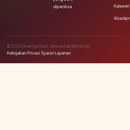
Kalawei
diperiksa
Abadip
© 2026 DnastyjaTrust. Semua hak dilindungi.
Kebijakan Privasi
·
Syarat Layanan