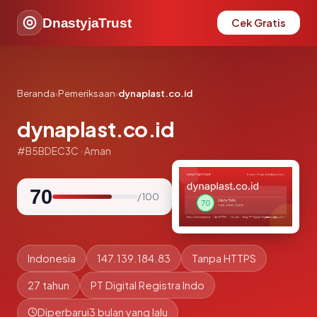
DnastyjaTrust
Cek Gratis
Beranda
›
Pemeriksaan
›
dynaplast.co.id
dynaplast.co.id
#B5BDEC3C · Aman
70
/ 100
Indonesia
147.139.184.83
Tanpa HTTPS
27 tahun
PT Digital Registra Indo
Diperbarui
3 bulan yang lalu