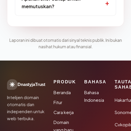
memutuskan?
Laporan ini dibuat otomatis dari sinyal teknis publik. Ini bukan
nasihat hukum atau finansial.
PRODUK
BAHASA
TAUT
DnastyjaTrust
SAHA
Beranda
Bahasa
Intelijen domain
Indonesia
Hakarfu
Fitur
otomatis dan
independen untuk
Cara kerja
Sonorn
web terbuka.
Domain
Cvkopil
yang baru