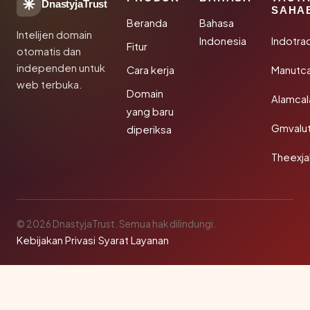
DnastyjaTrust
SAHA
Beranda
Bahasa
Intelijen domain
Indonesia
Indotra
Fitur
otomatis dan
independen untuk
Cara kerja
Manutc
web terbuka.
Domain
Alamca
yang baru
Gmvalu
diperiksa
Theexj
© 2026 DnastyjaTrust. Semua hak dilindungi.
Kebijakan Privasi
·
Syarat Layanan