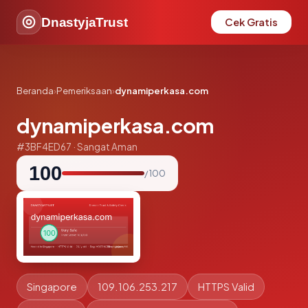
DnastyjaTrust
Cek Gratis
Beranda
›
Pemeriksaan
›
dynamiperkasa.com
dynamiperkasa.com
#3BF4ED67 · Sangat Aman
100
/ 100
Singapore
109.106.253.217
HTTPS Valid