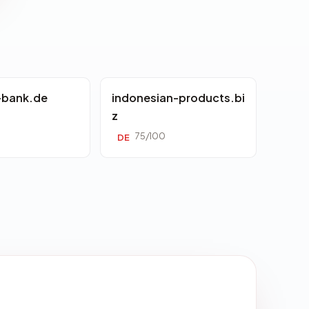
-bank.de
indonesian-products.bi
z
0
75/100
DE