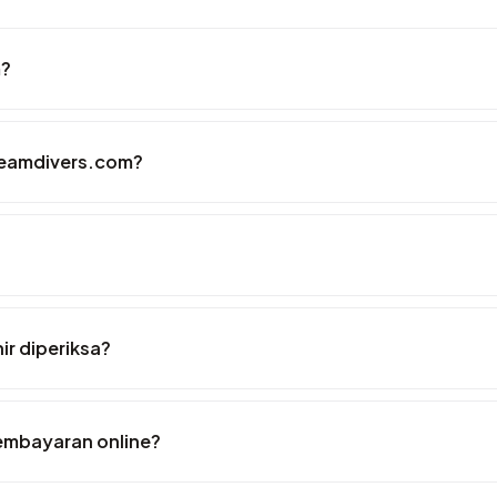
m?
reamdivers.com?
ir diperiksa?
embayaran online?