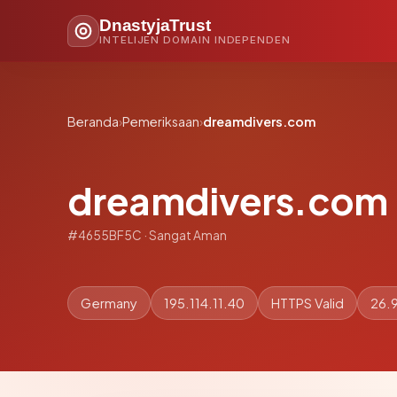
DnastyjaTrust
INTELIJEN DOMAIN INDEPENDEN
Beranda
›
Pemeriksaan
›
dreamdivers.com
dreamdivers.com
#4655BF5C · Sangat Aman
Germany
195.114.11.40
HTTPS Valid
26.9