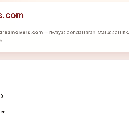
rs.com
dreamdivers.com
— riwayat pendaftaran, status sertifik
h.
40
ben