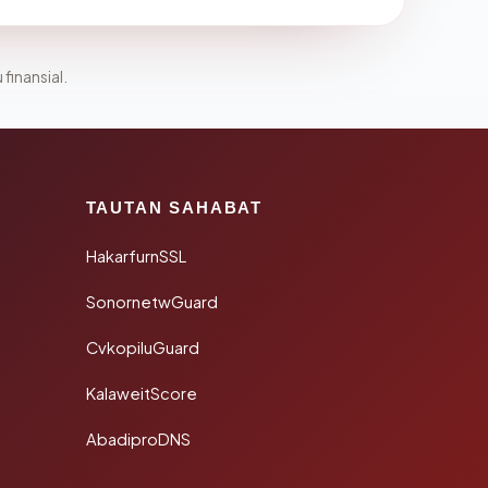
 finansial.
TAUTAN SAHABAT
HakarfurnSSL
SonornetwGuard
CvkopiluGuard
KalaweitScore
AbadiproDNS