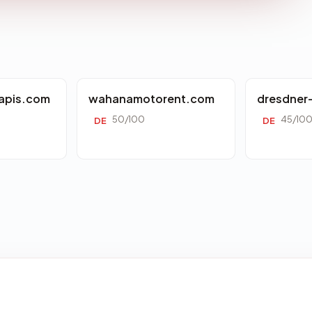
apis.com
wahanamotorent.com
dresdner
50/100
45/10
DE
DE