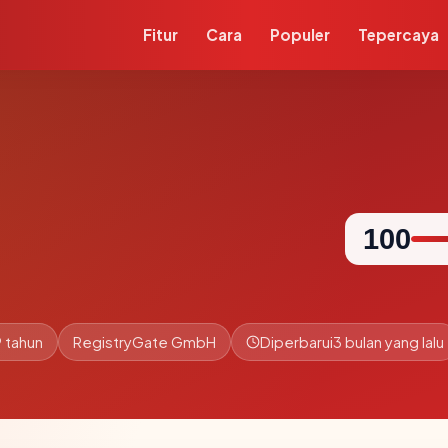
Fitur
Cara
Populer
Tepercaya
100
 tahun
RegistryGate GmbH
Diperbarui
3 bulan yang lalu