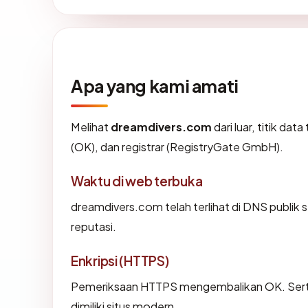
Apa yang kami amati
Melihat
dreamdivers.com
dari luar, titik da
(OK), dan registrar (RegistryGate GmbH).
Waktu di web terbuka
dreamdivers.com telah terlihat di DNS publik 
reputasi.
Enkripsi (HTTPS)
Pemeriksaan HTTPS mengembalikan OK. Sertif
dimiliki situs modern.