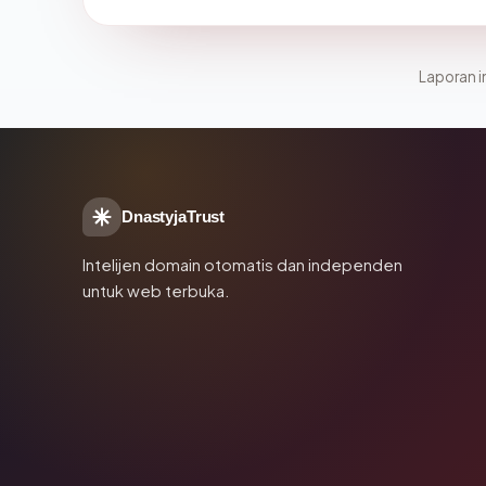
Laporan in
DnastyjaTrust
Intelijen domain otomatis dan independen
untuk web terbuka.