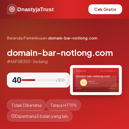
DnastyjaTrust
Cek Gratis
Beranda
›
Pemeriksaan
›
domain-bar-notlong.com
domain-bar-notlong.com
#6AF5B350 · Sedang
40
/ 100
Tidak Diketahui
Tanpa HTTPS
Diperbarui
3 bulan yang lalu