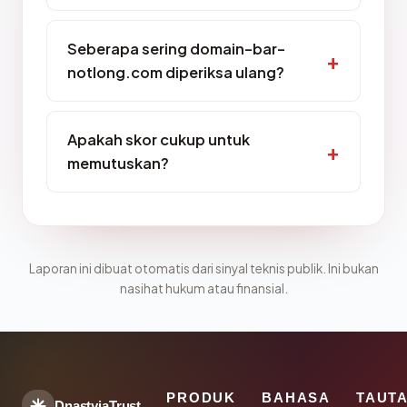
Seberapa sering domain-bar-
notlong.com diperiksa ulang?
Apakah skor cukup untuk
memutuskan?
Laporan ini dibuat otomatis dari sinyal teknis publik. Ini bukan
nasihat hukum atau finansial.
PRODUK
BAHASA
TAUT
DnastyjaTrust