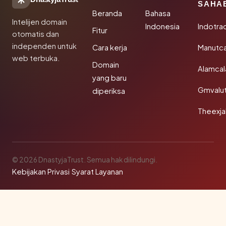
SAHA
Beranda
Bahasa
Intelijen domain
Indonesia
Indotra
Fitur
otomatis dan
independen untuk
Cara kerja
Manutc
web terbuka.
Domain
Alamca
yang baru
Gmvalu
diperiksa
Theexj
© 2026 DnastyjaTrust. Semua hak dilindungi.
Kebijakan Privasi
·
Syarat Layanan