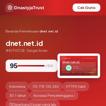
DnastyjaTrust
Cek Gratis
Beranda
›
Pemeriksaan
›
dnet.net.id
dnet.net.id
#8CF61C5E · Sangat Aman
95
/ 100
Indonesia
115.178.135.250
HTTPS Valid
30.1 tahun
Asosiasi Penyelenggara J
Diperbarui
3 bulan yang lalu