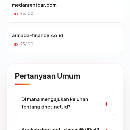
medanrentcar.com
95/100
ID
armada-finance.co.id
95/100
ID
Pertanyaan Umum
Di mana mengajukan keluhan
tentang dnet.net.id?
Apakah dnet.net.id memiliki IPv6?