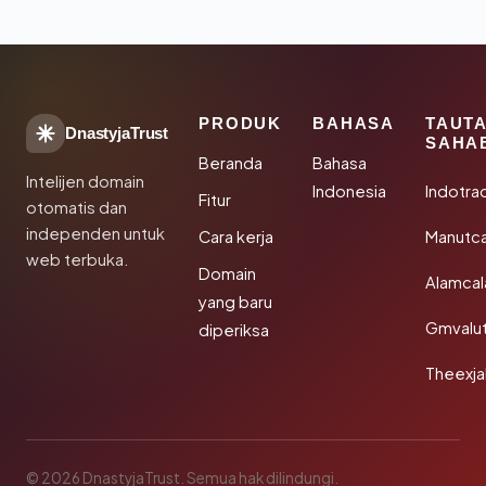
PRODUK
BAHASA
TAUT
DnastyjaTrust
SAHA
Beranda
Bahasa
Intelijen domain
Indonesia
Indotra
Fitur
otomatis dan
independen untuk
Cara kerja
Manutc
web terbuka.
Domain
Alamca
yang baru
Gmvalu
diperiksa
Theexj
© 2026 DnastyjaTrust. Semua hak dilindungi.