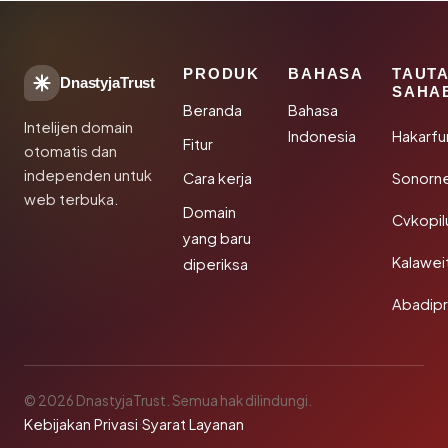
PRODUK
BAHASA
TAUT
DnastyjaTrust
SAHA
Beranda
Bahasa
Intelijen domain
Indonesia
Hakarfu
Fitur
otomatis dan
independen untuk
Cara kerja
Sonorn
web terbuka.
Domain
Cvkopil
yang baru
Kalawei
diperiksa
Abadip
© 2026 DnastyjaTrust. Semua hak dilindungi.
Kebijakan Privasi
·
Syarat Layanan