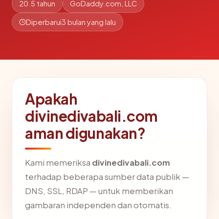
20.5 tahun
GoDaddy.com, LLC
Diperbarui
3 bulan yang lalu
Apakah
divinedivabali.com
aman digunakan?
Kami memeriksa
divinedivabali.com
terhadap beberapa sumber data publik —
DNS, SSL, RDAP — untuk memberikan
gambaran independen dan otomatis.