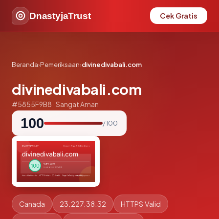
DnastyjaTrust
Cek Gratis
Beranda
›
Pemeriksaan
›
divinedivabali.com
divinedivabali.com
#5855F9B8 · Sangat Aman
100
/ 100
Canada
23.227.38.32
HTTPS Valid