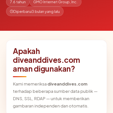
7.6 tahun
GMO Internet Group, Inc.
Diperbarui
3 bulan yang lalu
Apakah
diveanddives.com
aman digunakan?
Kami memeriksa
diveanddives.com
terhadap beberapa sumber data publik —
DNS, SSL, RDAP — untuk memberikan
gambaran independen dan otomatis.