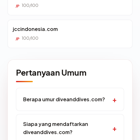
100/100
JP
jccindonesia.com
100/100
JP
Pertanyaan Umum
Berapa umur diveanddives.com?
Siapa yang mendaftarkan
diveanddives.com?