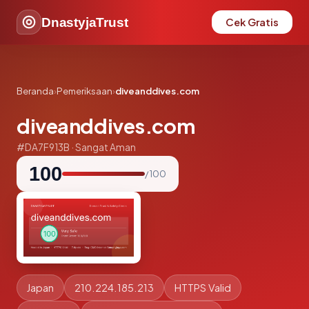
DnastyjaTrust
Cek Gratis
Beranda
›
Pemeriksaan
›
diveanddives.com
diveanddives.com
#DA7F913B · Sangat Aman
100
/ 100
Japan
210.224.185.213
HTTPS Valid