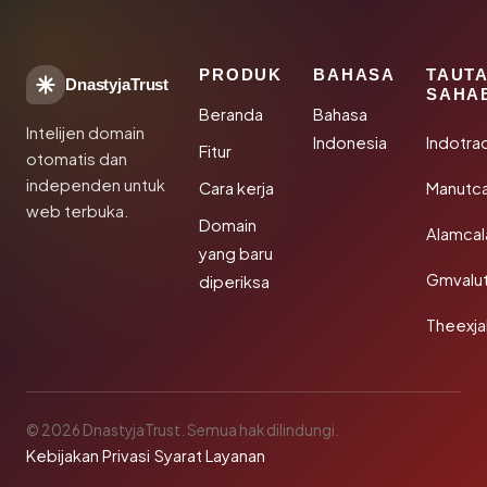
PRODUK
BAHASA
TAUT
DnastyjaTrust
SAHA
Beranda
Bahasa
Intelijen domain
Indonesia
Indotra
Fitur
otomatis dan
independen untuk
Cara kerja
Manutc
web terbuka.
Domain
Alamca
yang baru
Gmvalu
diperiksa
Theexj
© 2026 DnastyjaTrust. Semua hak dilindungi.
Kebijakan Privasi
·
Syarat Layanan