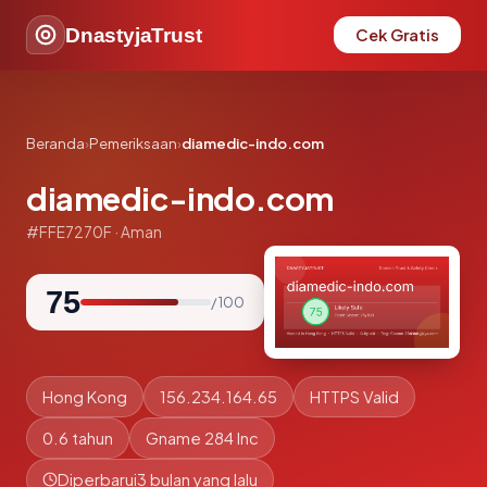
DnastyjaTrust
Cek Gratis
Beranda
›
Pemeriksaan
›
diamedic-indo.com
diamedic-indo.com
#FFE7270F · Aman
75
/ 100
Hong Kong
156.234.164.65
HTTPS Valid
0.6 tahun
Gname 284 Inc
Diperbarui
3 bulan yang lalu