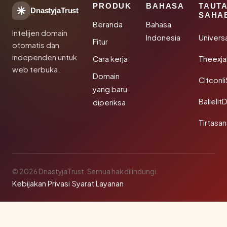
PRODUK
BAHASA
TAUT
DnastyjaTrust
SAHA
Beranda
Bahasa
Intelijen domain
Indonesia
Univers
Fitur
otomatis dan
independen untuk
Cara kerja
Theexj
web terbuka.
Domain
Cltconl
yang baru
Balielit
diperiksa
Tirtasa
© 2026 DnastyjaTrust. Semua hak dilindungi.
Kebijakan Privasi
·
Syarat Layanan