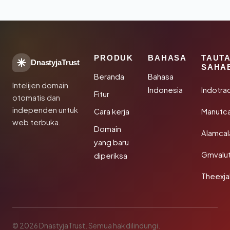
PRODUK
BAHASA
TAUT
DnastyjaTrust
SAHA
Beranda
Bahasa
Intelijen domain
Indonesia
Indotra
Fitur
otomatis dan
independen untuk
Cara kerja
Manutc
web terbuka.
Domain
Alamca
yang baru
Gmvalu
diperiksa
Theexj
© 2026 DnastyjaTrust. Semua hak dilindungi.