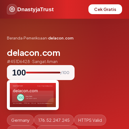
DnastyjaTrust
Cek Gratis
Beranda
›
Pemeriksaan
›
delacon.com
delacon.com
#451D6428 · Sangat Aman
100
/ 100
Germany
176.52.247.245
HTTPS Valid