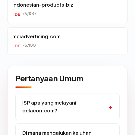
indonesian-products.biz
75/100
DE
mciadvertising.com
75/100
DE
Pertanyaan Umum
ISP apa yang melayani
delacon.com?
Di mana mengajukan keluhan