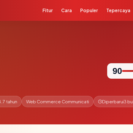
Fitur
Cara
Populer
Tepercaya
90
4.7 tahun
Web Commerce Communicati
Diperbarui
3 bu