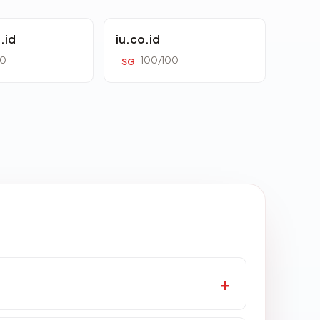
.id
iu.co.id
00
100/100
SG