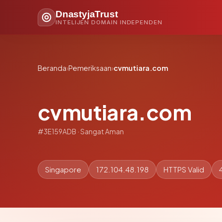
DnastyjaTrust
INTELIJEN DOMAIN INDEPENDEN
Beranda
›
Pemeriksaan
›
cvmutiara.com
cvmutiara.com
#3E159ADB · Sangat Aman
Singapore
172.104.48.198
HTTPS Valid