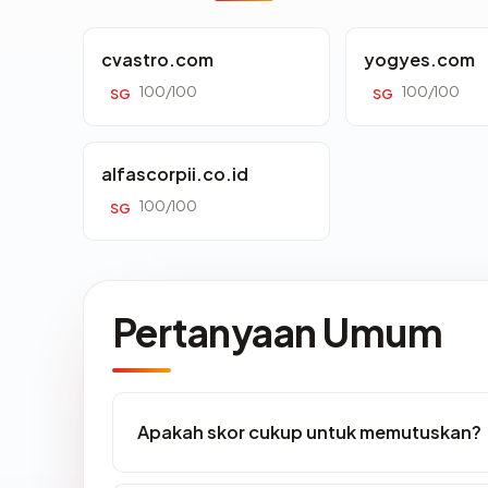
cvastro.com
yogyes.com
100/100
100/100
SG
SG
alfascorpii.co.id
100/100
SG
Pertanyaan Umum
Apakah skor cukup untuk memutuskan?