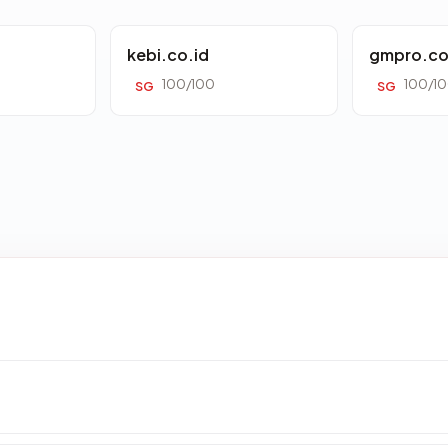
kebi.co.id
gmpro.co
100/100
100/1
SG
SG