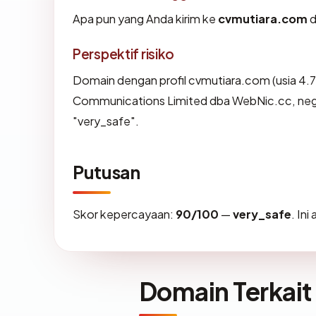
Apa pun yang Anda kirim ke
cvmutiara.com
d
Perspektif risiko
Domain dengan profil cvmutiara.com (usia 4.
Communications Limited dba WebNic.cc, nega
"very_safe".
Putusan
Skor kepercayaan:
90/100
—
very_safe
. In
Domain Terkait