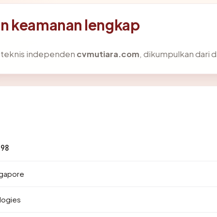
an keamanan lengkap
s teknis independen
cvmutiara.com
, dikumpulkan dari d
198
ngapore
logies