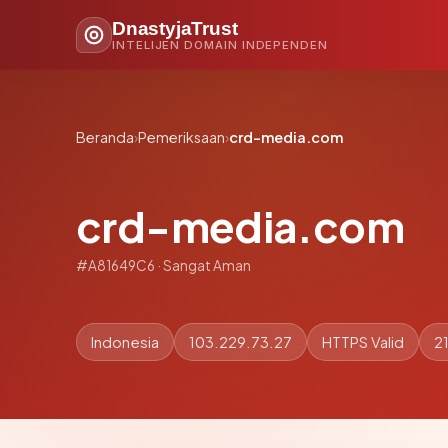
DnastyjaTrust
INTELIJEN DOMAIN INDEPENDEN
Beranda
›
Pemeriksaan
›
crd-media.com
crd-media.com
#A81649C6 · Sangat Aman
Indonesia
103.229.73.27
HTTPS Valid
21