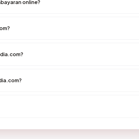
bayaran online?
com?
edia.com?
dia.com?