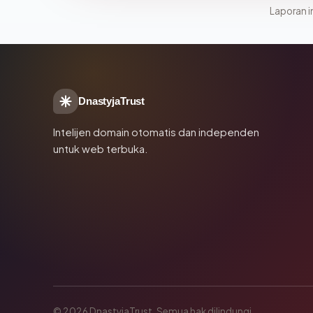
Laporan in
DnastyjaTrust
Intelijen domain otomatis dan independen
untuk web terbuka.
© 2026 DnastyjaTrust. Semua hak dilindungi.