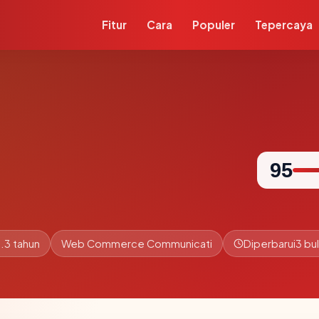
Fitur
Cara
Populer
Tepercaya
95
.3 tahun
Web Commerce Communicati
Diperbarui
3 bul