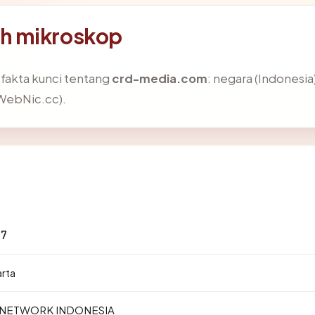
h mikroskop
akta kunci tentang
crd-media.com
: negara (Indonesia)
WebNic.cc).
27
arta
S NETWORK INDONESIA