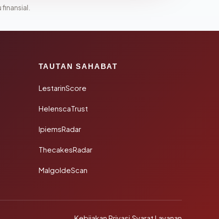
 finansial.
TAUTAN SAHABAT
LestarinScore
HelenscaTrust
IpiemsRadar
ThecakesRadar
MalgoldeScan
Kebijakan Privasi
·
Syarat Layanan