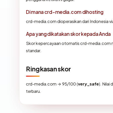
Di mana crd-media.com dihosting
crd-media.com dioperasikan dari Indonesi
Apa yang dikatakan skor kepada Anda
Skor kepercayaan otomatis crd-media.com men
standar.
Ringkasan skor
crd-media.com → 95/100 (
very_safe
). Nila
terbaru.