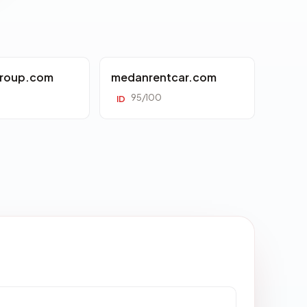
roup.com
medanrentcar.com
95/100
ID