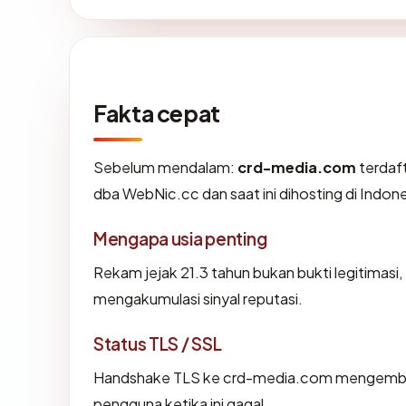
Fakta cepat
Sebelum mendalam:
crd-media.com
terdaf
dba WebNic.cc dan saat ini dihosting di Indo
Mengapa usia penting
Rekam jejak 21.3 tahun bukan bukti legitimasi, 
mengakumulasi sinyal reputasi.
Status TLS / SSL
Handshake TLS ke crd-media.com mengemba
pengguna ketika ini gagal.