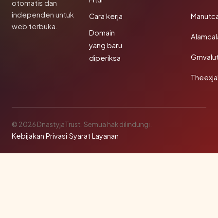
otomatis dan
independen untuk
Cara kerja
Manutc
web terbuka.
Domain
Alamca
yang baru
Gmvalu
diperiksa
Theexj
© 2026 DnastyjaTrust. Semua hak dilindungi.
Kebijakan Privasi
·
Syarat Layanan