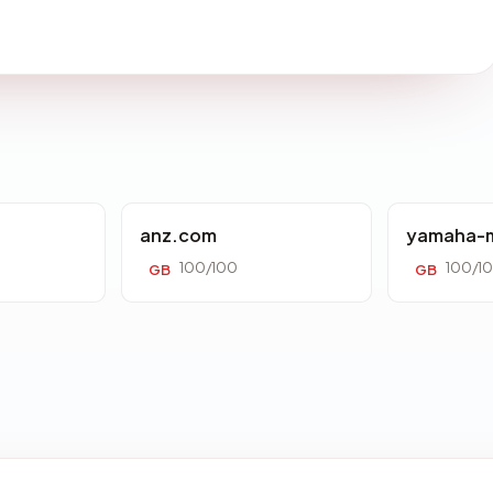
anz.com
yamaha-m
100/100
100/1
GB
GB