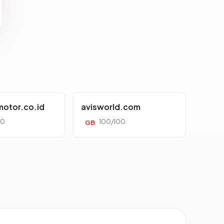
otor.co.id
avisworld.com
00
100/100
GB