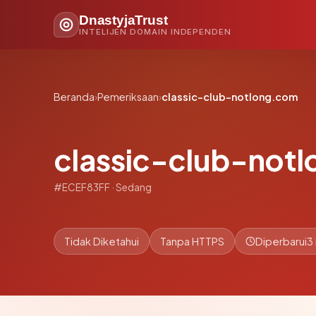
DnastyjaTrust
INTELIJEN DOMAIN INDEPENDEN
Beranda
›
Pemeriksaan
›
classic-club-notlong.com
classic-club-not
#ECEF83FF · Sedang
Tidak Diketahui
Tanpa HTTPS
Diperbarui
3