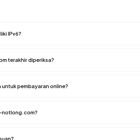
iki IPv6?
om terakhir diperiksa?
 untuk pembayaran online?
b-notlong.com?
puan?