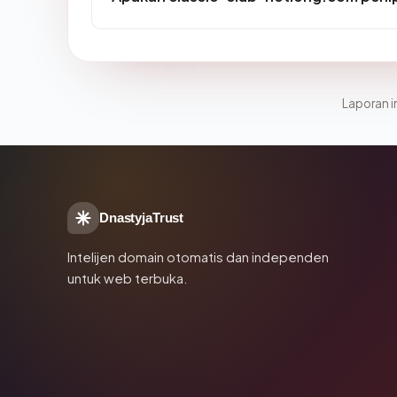
Laporan in
DnastyjaTrust
Intelijen domain otomatis dan independen
untuk web terbuka.