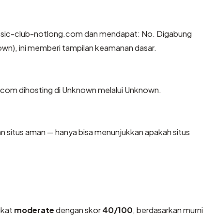
ssic-club-notlong.com dan mendapat: No. Digabung
own), ini memberi tampilan keamanan dasar.
ng.com dihosting di Unknown melalui Unknown.
kan situs aman — hanya bisa menunjukkan apakah situs
gkat
moderate
dengan skor
40/100
, berdasarkan murni