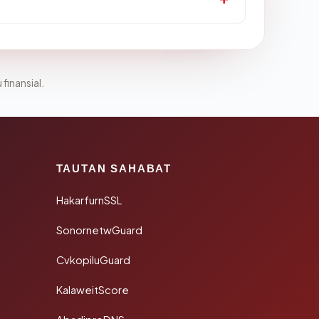
 finansial.
TAUTAN SAHABAT
HakarfurnSSL
SonornetwGuard
CvkopiluGuard
KalaweitScore