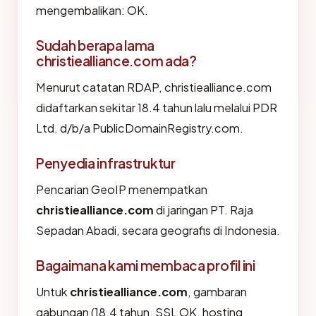
mengembalikan: OK.
Sudah berapa lama
christiealliance.com ada?
Menurut catatan RDAP, christiealliance.com
didaftarkan sekitar 18.4 tahun lalu melalui PDR
Ltd. d/b/a PublicDomainRegistry.com.
Penyedia infrastruktur
Pencarian GeoIP menempatkan
christiealliance.com
di jaringan PT. Raja
Sepadan Abadi, secara geografis di Indonesia.
Bagaimana kami membaca profil ini
Untuk
christiealliance.com
, gambaran
gabungan (18.4 tahun, SSL OK, hosting