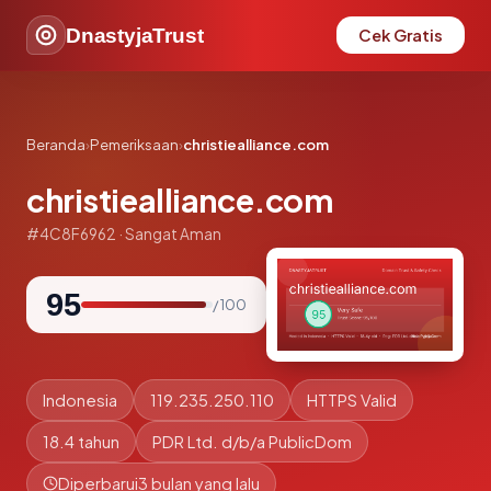
DnastyjaTrust
Cek Gratis
Beranda
›
Pemeriksaan
›
christiealliance.com
christiealliance.com
#4C8F6962 · Sangat Aman
95
/ 100
Indonesia
119.235.250.110
HTTPS Valid
18.4 tahun
PDR Ltd. d/b/a PublicDom
Diperbarui
3 bulan yang lalu