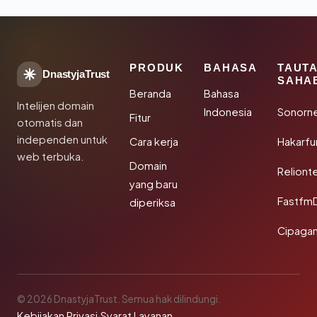
PRODUK
BAHASA
TAUT
DnastyjaTrust
SAHA
Beranda
Bahasa
Intelijen domain
Indonesia
Sonorn
Fitur
otomatis dan
independen untuk
Cara kerja
Hakarfu
web terbuka.
Domain
Reliont
yang baru
Fastfm
diperiksa
Cipagan
© 2026 DnastyjaTrust. Semua hak dilindungi.
Kebijakan Privasi
·
Syarat Layanan