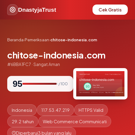
DnastyjaTrust
Cek Gratis
Beranda
›
Pemeriksaan
›
chitose-indonesia.com
chitose-indonesia.com
#6BBA1FC7 · Sangat Aman
95
/ 100
Indonesia
117.53.47.219
HTTPS Valid
29.2 tahun
Web Commerce Communicati
Diperbarui
3 bulan yang lalu