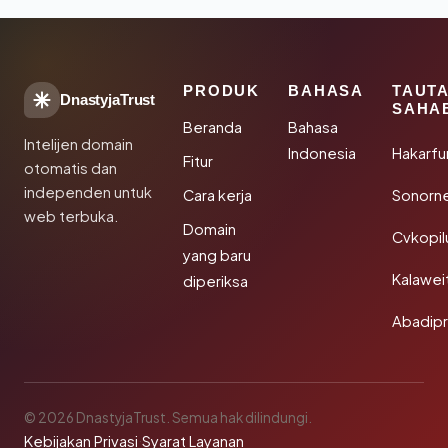
PRODUK
BAHASA
TAUT
DnastyjaTrust
SAHA
Beranda
Bahasa
Intelijen domain
Indonesia
Hakarfu
Fitur
otomatis dan
independen untuk
Cara kerja
Sonorn
web terbuka.
Domain
Cvkopil
yang baru
Kalawei
diperiksa
Abadip
© 2026 DnastyjaTrust. Semua hak dilindungi.
Kebijakan Privasi
·
Syarat Layanan