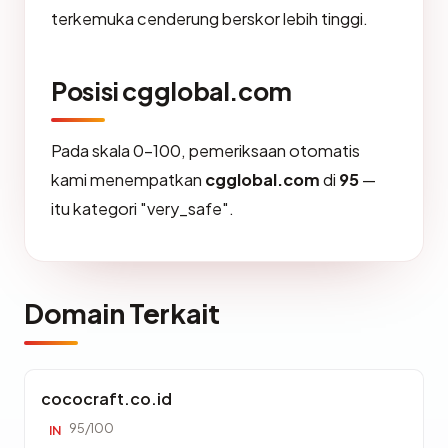
terkemuka cenderung berskor lebih tinggi.
Posisi cgglobal.com
Pada skala 0-100, pemeriksaan otomatis
kami menempatkan
cgglobal.com
di
95
—
itu kategori "very_safe".
Domain Terkait
cococraft.co.id
95/100
IN