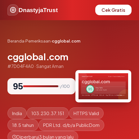
DnastyjaTrust
Cek Gratis
Beranda
›
Pemeriksaan
›
cgglobal.com
cgglobal.com
#7D04F4A0 · Sangat Aman
95
/ 100
India
103.230.37.151
HTTPS Valid
18.5 tahun
PDR Ltd. d/b/a PublicDom
Diperbarui
3 bulan yang lalu