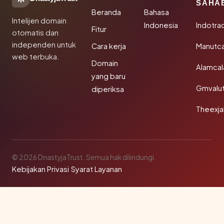
SAHA
Beranda
Bahasa
Intelijen domain
Indonesia
Indotra
Fitur
otomatis dan
independen untuk
Cara kerja
Manutc
web terbuka.
Domain
Alamca
yang baru
Gmvalu
diperiksa
Theexj
© 2026 DnastyjaTrust. Semua hak dilindungi.
Kebijakan Privasi
·
Syarat Layanan