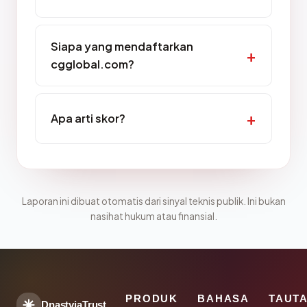
Siapa yang mendaftarkan
cgglobal.com?
Apa arti skor?
Laporan ini dibuat otomatis dari sinyal teknis publik. Ini bukan
nasihat hukum atau finansial.
PRODUK
BAHASA
TAUT
DnastyjaTrust