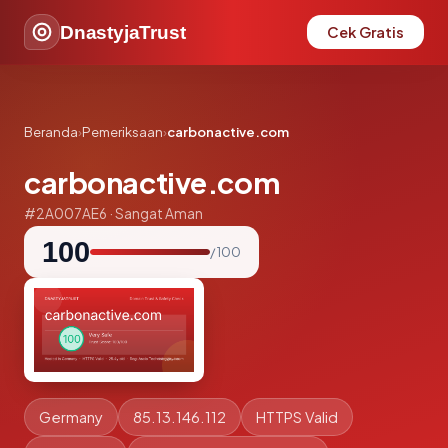
DnastyjaTrust
Cek Gratis
Beranda
›
Pemeriksaan
›
carbonactive.com
carbonactive.com
#2A007AE6 · Sangat Aman
100
/ 100
Germany
85.13.146.112
HTTPS Valid