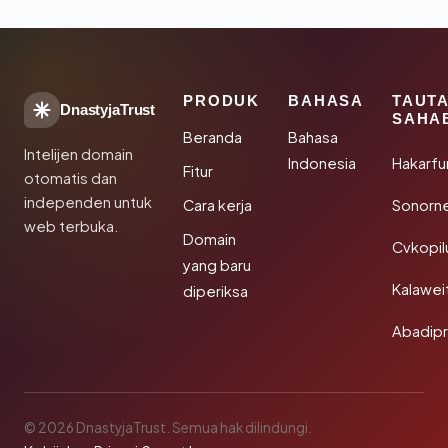
PRODUK
BAHASA
TAUT
DnastyjaTrust
SAHA
Beranda
Bahasa
Intelijen domain
Indonesia
Hakarfu
Fitur
otomatis dan
independen untuk
Cara kerja
Sonorn
web terbuka.
Domain
Cvkopil
yang baru
Kalawei
diperiksa
Abadip
© 2026 DnastyjaTrust. Semua hak dilindungi.