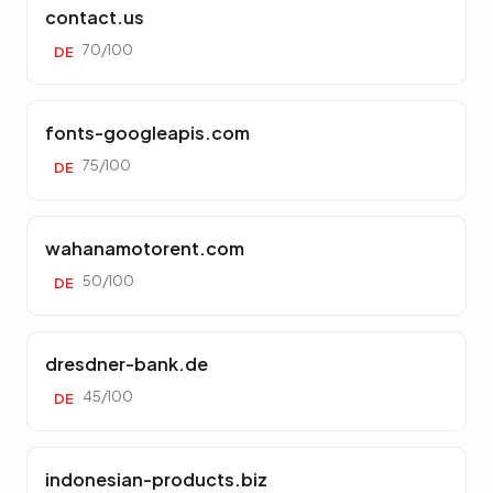
contact.us
70/100
DE
fonts-googleapis.com
75/100
DE
wahanamotorent.com
50/100
DE
dresdner-bank.de
45/100
DE
indonesian-products.biz