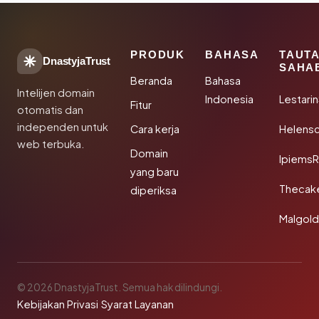
PRODUK
BAHASA
TAUT
DnastyjaTrust
SAHA
Beranda
Bahasa
Intelijen domain
Indonesia
Lestari
Fitur
otomatis dan
independen untuk
Cara kerja
Helensc
web terbuka.
Domain
IpiemsR
yang baru
Thecak
diperiksa
Malgol
© 2026 DnastyjaTrust. Semua hak dilindungi.
Kebijakan Privasi
·
Syarat Layanan