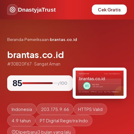
DnastyjaTrust
Cek Gratis
Beranda
›
Pemeriksaan
›
brantas.co.id
brantas.co.id
#30B20F67 · Sangat Aman
85
/ 100
Indonesia
203.175.9.66
HTTPS Valid
4.9 tahun
PT Digital Registra Indo
Diperbarui
3 bulan yang lalu