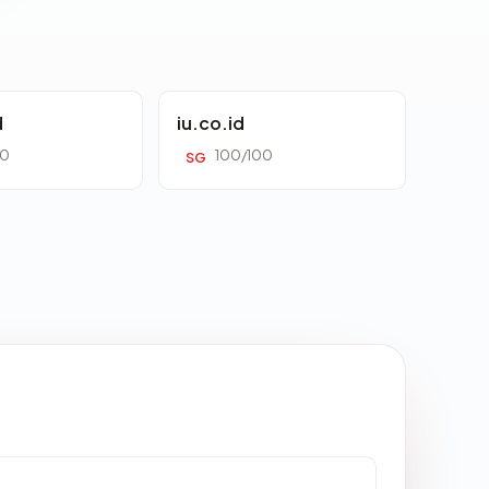
d
iu.co.id
00
100/100
SG