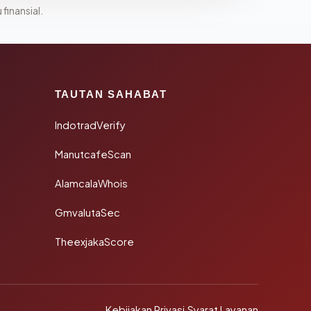
 finansial.
TAUTAN SAHABAT
IndotradVerify
ManutcafeScan
AlamcalaWhois
GmvalutaSec
TheexjakaScore
Kebijakan Privasi
·
Syarat Layanan