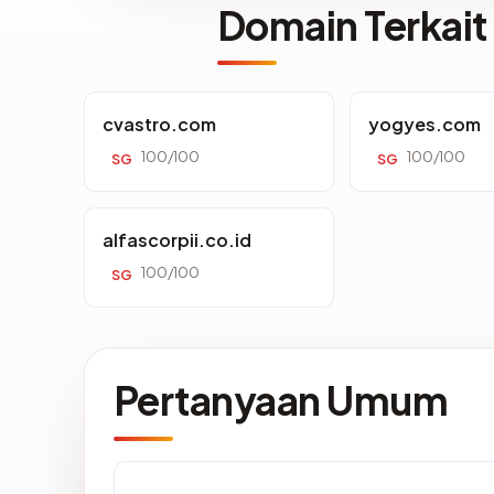
Domain Terkait
cvastro.com
yogyes.com
100/100
100/100
SG
SG
alfascorpii.co.id
100/100
SG
Pertanyaan Umum