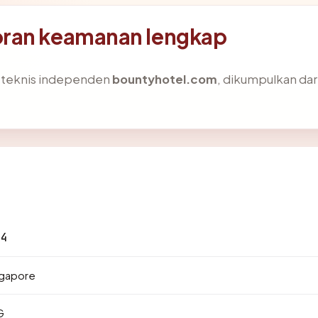
oran keamanan lengkap
s teknis independen
bountyhotel.com
, dikumpulkan dari
04
ngapore
G