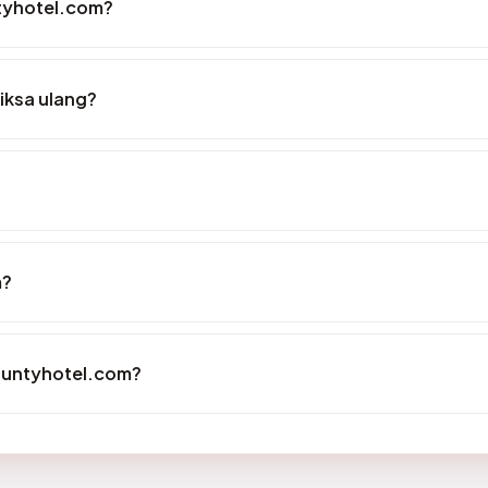
ntyhotel.com?
iksa ulang?
m?
ountyhotel.com?