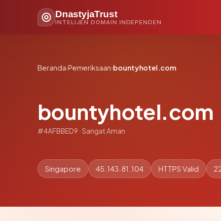
DnastyjaTrust
INTELIJEN DOMAIN INDEPENDEN
Beranda
›
Pemeriksaan
›
bountyhotel.com
bountyhotel.com
#4AFBBED9 · Sangat Aman
Singapore
45.143.81.104
HTTPS Valid
22