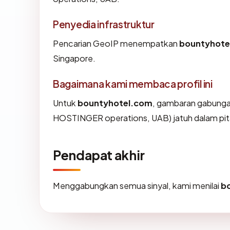
Penyedia infrastruktur
Pencarian GeoIP menempatkan
bountyhote
Singapore.
Bagaimana kami membaca profil ini
Untuk
bountyhotel.com
, gambaran gabunga
HOSTINGER operations, UAB) jatuh dalam pit
Pendapat akhir
Menggabungkan semua sinyal, kami menilai
b