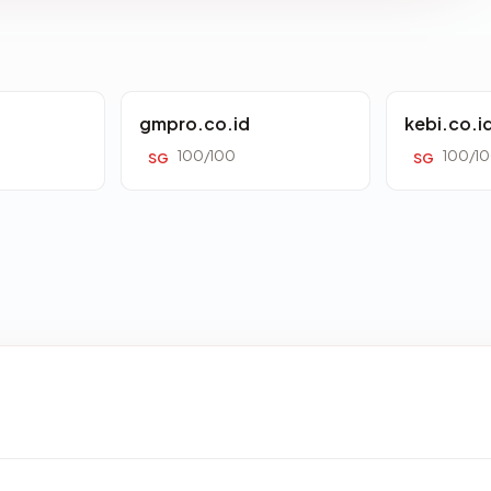
gmpro.co.id
kebi.co.i
100/100
100/1
SG
SG