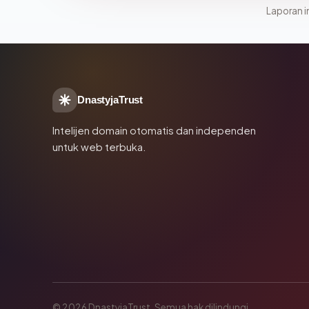
Laporan in
DnastyjaTrust
Intelijen domain otomatis dan independen
untuk web terbuka.
© 2026 DnastyjaTrust. Semua hak dilindungi.