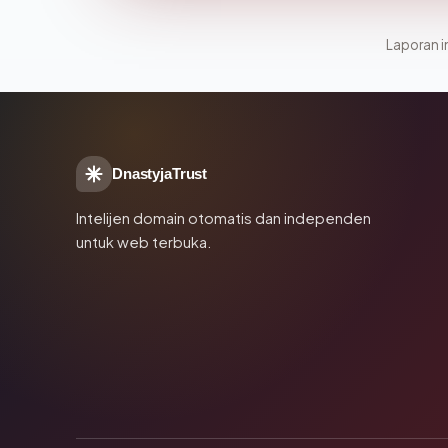
Laporan in
DnastyjaTrust
Intelijen domain otomatis dan independen
untuk web terbuka.