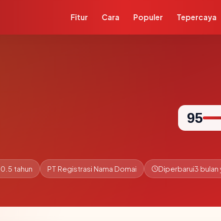
Fitur
Cara
Populer
Tepercaya
95
0.5 tahun
PT Registrasi Nama Domai
Diperbarui
3 bulan 