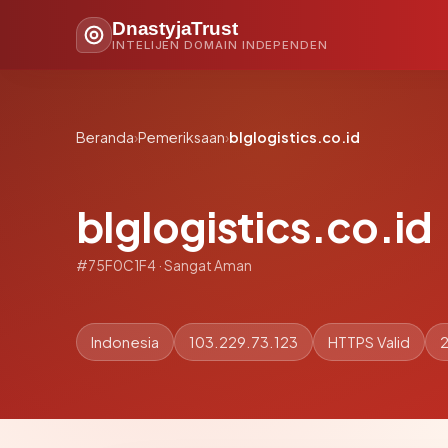
DnastyjaTrust
INTELIJEN DOMAIN INDEPENDEN
Beranda
›
Pemeriksaan
›
blglogistics.co.id
blglogistics.co.id
#75F0C1F4 · Sangat Aman
Indonesia
103.229.73.123
HTTPS Valid
2