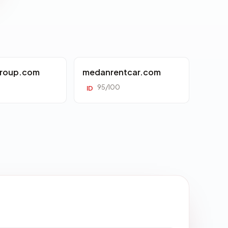
roup.com
medanrentcar.com
95/100
ID