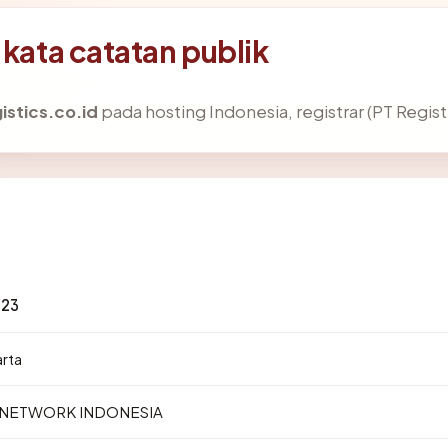
 kata catatan publik
istics.co.id
pada hosting Indonesia, registrar (PT Regis
123
arta
S NETWORK INDONESIA