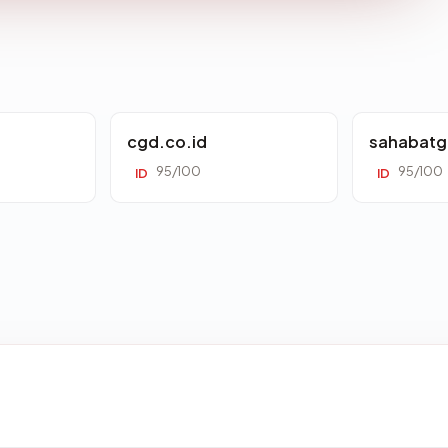
cgd.co.id
sahabatg
95/100
95/100
ID
ID