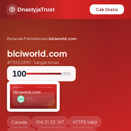
DnastyjaTrust
Cek Gratis
Beranda
›
Pemeriksaan
›
blciworld.com
blciworld.com
#78922890 · Sangat Aman
100
/ 100
Canada
104.21.52.147
HTTPS Valid