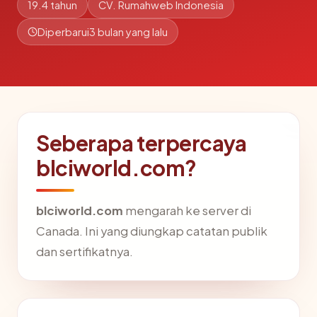
19.4 tahun
CV. Rumahweb Indonesia
Diperbarui
3 bulan yang lalu
Seberapa terpercaya
blciworld.com?
blciworld.com
mengarah ke server di
Canada. Ini yang diungkap catatan publik
dan sertifikatnya.