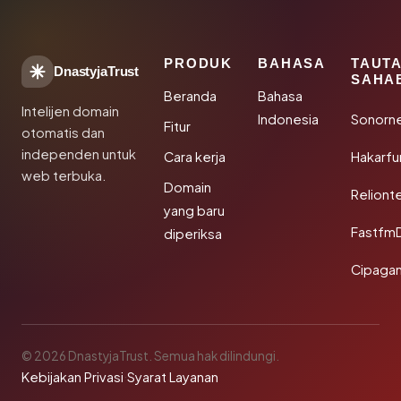
PRODUK
BAHASA
TAUT
DnastyjaTrust
SAHA
Beranda
Bahasa
Intelijen domain
Indonesia
Sonorn
Fitur
otomatis dan
independen untuk
Cara kerja
Hakarfu
web terbuka.
Domain
Reliont
yang baru
Fastfm
diperiksa
Cipagan
© 2026 DnastyjaTrust. Semua hak dilindungi.
Kebijakan Privasi
·
Syarat Layanan