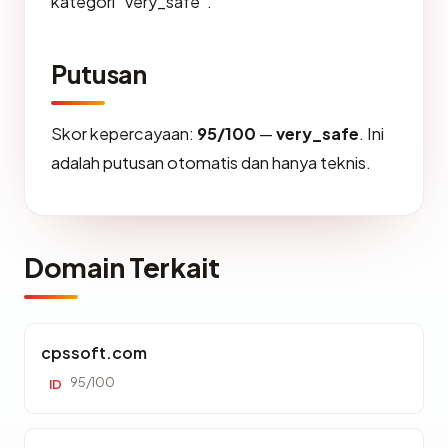
kategori "very_safe".
Putusan
Skor kepercayaan:
95/100
—
very_safe
. Ini
adalah putusan otomatis dan hanya teknis.
Domain Terkait
cpssoft.com
95/100
ID