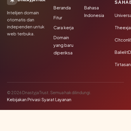
SAHA
Beranda
Bahasa
Intelijen domain
Indonesia
Univers
Fitur
otomatis dan
independen untuk
Cara kerja
Theexj
web terbuka.
Domain
Cltconl
yang baru
Balielit
diperiksa
Tirtasa
© 2026 DnastyjaTrust. Semua hak dilindungi.
Kebijakan Privasi
·
Syarat Layanan