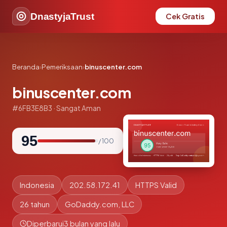
DnastyjaTrust
Cek Gratis
Beranda
›
Pemeriksaan
›
binuscenter.com
binuscenter.com
#6FB3E8B3 · Sangat Aman
95
/ 100
Indonesia
202.58.172.41
HTTPS Valid
26 tahun
GoDaddy.com, LLC
Diperbarui
3 bulan yang lalu