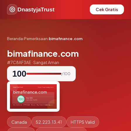
DnastyjaTrust
Cek Gratis
Beranda
›
Pemeriksaan
›
bimafinance.com
bimafinance.com
#7C8AF3AE · Sangat Aman
100
/ 100
Canada
52.223.13.41
HTTPS Valid