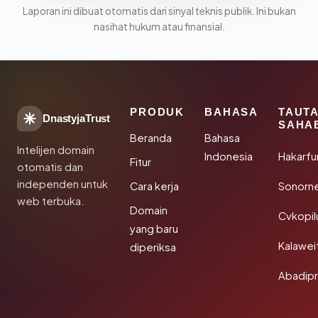
Laporan ini dibuat otomatis dari sinyal teknis publik. Ini bukan
nasihat hukum atau finansial.
PRODUK
BAHASA
TAUT
DnastyjaTrust
SAHA
Beranda
Bahasa
Intelijen domain
Indonesia
Hakarfu
Fitur
otomatis dan
independen untuk
Cara kerja
Sonorn
web terbuka.
Domain
Cvkopil
yang baru
Kalawei
diperiksa
Abadip