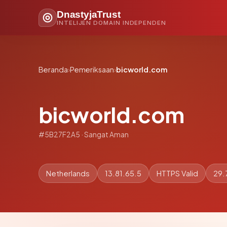
DnastyjaTrust
INTELIJEN DOMAIN INDEPENDEN
Beranda
›
Pemeriksaan
›
bicworld.com
bicworld.com
#5B27F2A5 · Sangat Aman
Netherlands
13.81.65.5
HTTPS Valid
29.