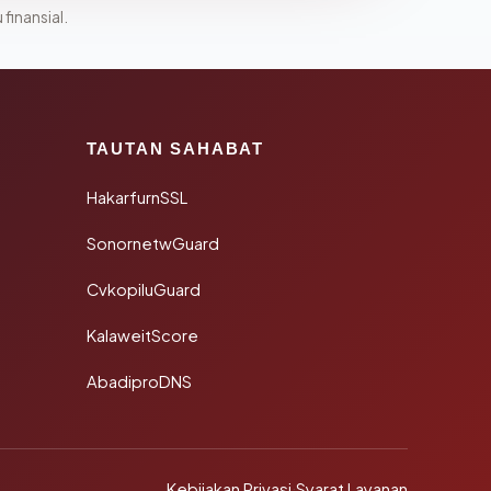
 finansial.
TAUTAN SAHABAT
HakarfurnSSL
SonornetwGuard
CvkopiluGuard
KalaweitScore
AbadiproDNS
Kebijakan Privasi
·
Syarat Layanan