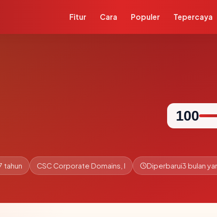
Fitur
Cara
Populer
Tepercaya
100
7 tahun
CSC Corporate Domains, I
Diperbarui
3 bulan yan