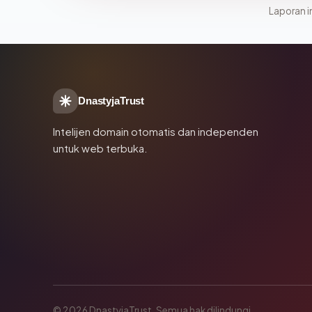
Laporan in
DnastyjaTrust
Intelijen domain otomatis dan independen
untuk web terbuka.
© 2026 DnastyjaTrust. Semua hak dilindungi.