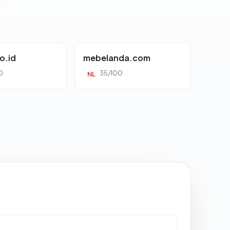
o.id
mebelanda.com
0
35/100
NL