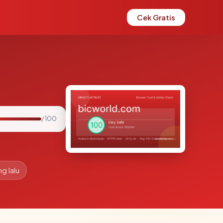
Cek Gratis
/ 100
g lalu