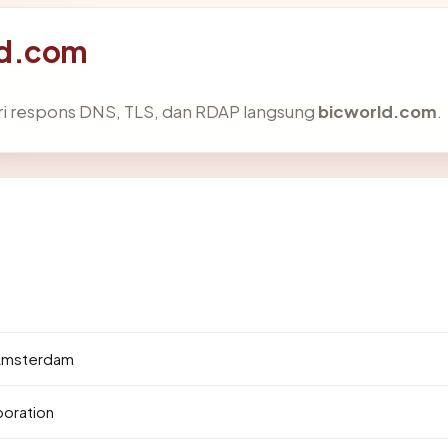
ld.com
ri respons DNS, TLS, dan RDAP langsung
bicworld.com
.
 Amsterdam
poration