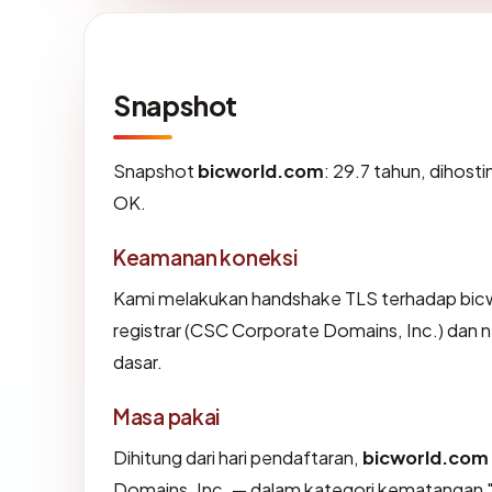
Snapshot
Snapshot
bicworld.com
: 29.7 tahun, dihost
OK.
Keamanan koneksi
Kami melakukan handshake TLS terhadap bi
registrar (CSC Corporate Domains, Inc.) dan 
dasar.
Masa pakai
Dihitung dari hari pendaftaran,
bicworld.com
Domains, Inc. — dalam kategori kematangan 