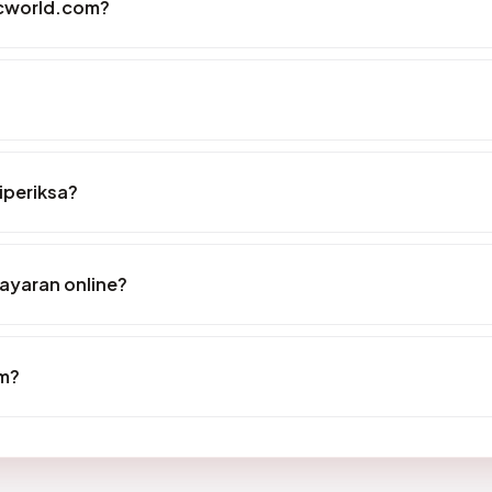
icworld.com?
iperiksa?
yaran online?
om?