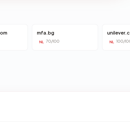
com
mfa.bg
unilever.c
70/100
100/10
NL
NL