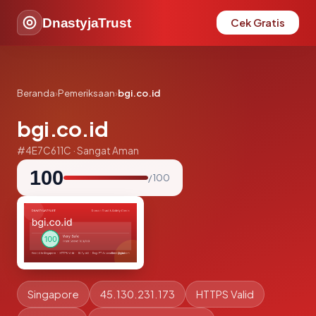
DnastyjaTrust
Cek Gratis
Beranda
›
Pemeriksaan
›
bgi.co.id
bgi.co.id
#4E7C611C · Sangat Aman
100
/ 100
Singapore
45.130.231.173
HTTPS Valid