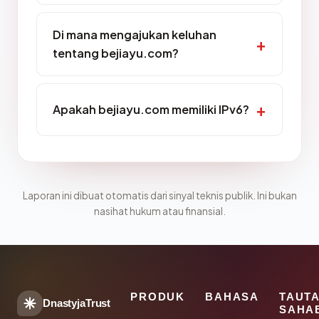
Di mana mengajukan keluhan
tentang bejiayu.com?
Apakah bejiayu.com memiliki IPv6?
Laporan ini dibuat otomatis dari sinyal teknis publik. Ini bukan
nasihat hukum atau finansial.
PRODUK
BAHASA
TAUT
DnastyjaTrust
SAHA