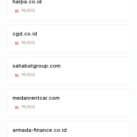
harpa.co.id
95/100
ID
cgd.co.id
95/100
ID
sahabatgroup.com
95/100
ID
medanrentcar.com
95/100
ID
armada-finance.co.id