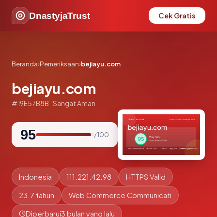
DnastyjaTrust
Cek Gratis
Beranda
›
Pemeriksaan
›
bejiayu.com
bejiayu.com
#19E57B8B · Sangat Aman
95
/ 100
Indonesia
111.221.42.98
HTTPS Valid
23.7 tahun
Web Commerce Communicati
Diperbarui
3 bulan yang lalu