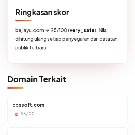
Ringkasan skor
bejiayu.com → 95/100 (
very_safe
). Nilai
dihitung ulang setiap penyegaran dari catatan
publik terbaru.
Domain Terkait
cpssoft.com
95/100
ID