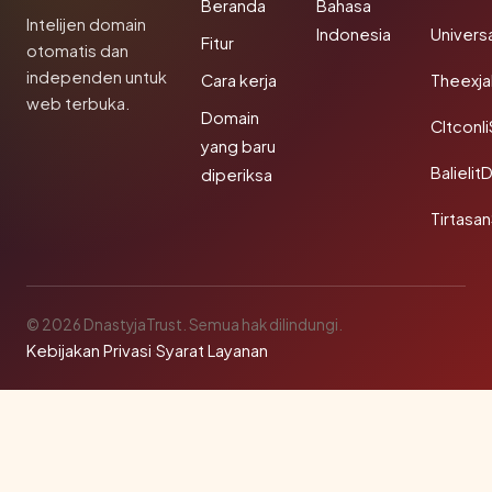
Beranda
Bahasa
Intelijen domain
Indonesia
Univers
Fitur
otomatis dan
independen untuk
Cara kerja
Theexj
web terbuka.
Domain
Cltconl
yang baru
Balielit
diperiksa
Tirtasa
© 2026 DnastyjaTrust. Semua hak dilindungi.
Kebijakan Privasi
·
Syarat Layanan