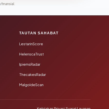
 finansial.
TAUTAN SAHABAT
LestarinScore
HelenscaTrust
IpiemsRadar
ThecakesRadar
MalgoldeScan
Kebijakan Privasi
·
Syarat Layanan