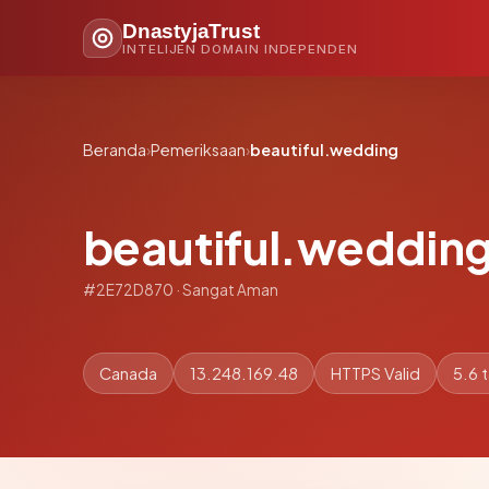
DnastyjaTrust
INTELIJEN DOMAIN INDEPENDEN
Beranda
›
Pemeriksaan
›
beautiful.wedding
beautiful.weddin
#2E72D870 · Sangat Aman
Canada
13.248.169.48
HTTPS Valid
5.6 