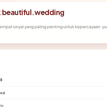
ik beautiful.wedding
pat sinyal yang paling penting untuk kepercayaan: yurisdi
48
eal
nc.