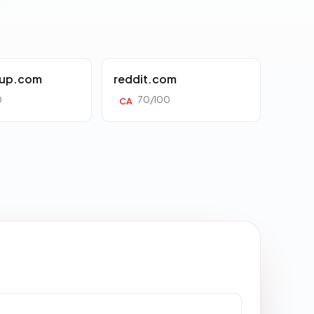
oup.com
reddit.com
0
70/100
CA