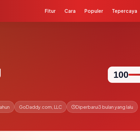
Fitur
Cara
Populer
Tepercaya
g
100
tahun
GoDaddy.com, LLC
Diperbarui
3 bulan yang lalu