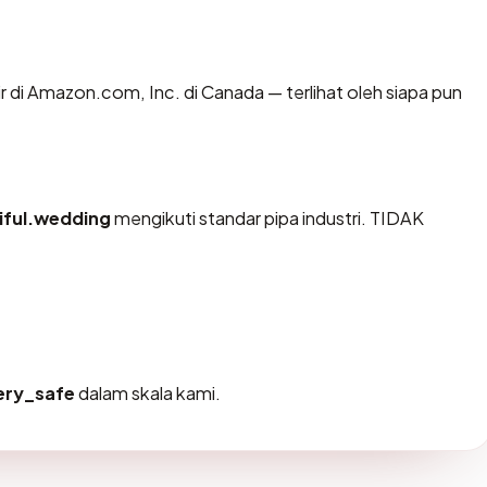
hir di Amazon.com, Inc. di Canada — terlihat oleh siapa pun
iful.wedding
mengikuti standar pipa industri. TIDAK
ery_safe
dalam skala kami.