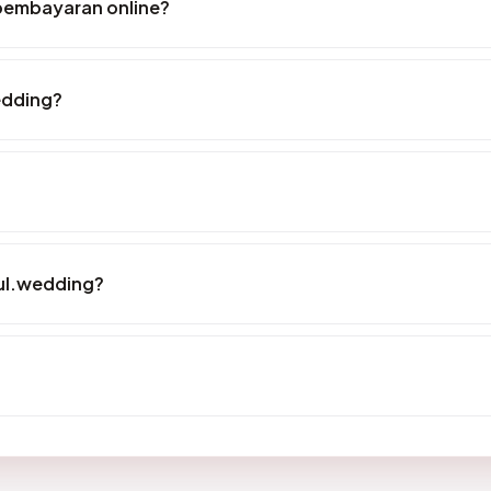
pembayaran online?
edding?
ul.wedding?