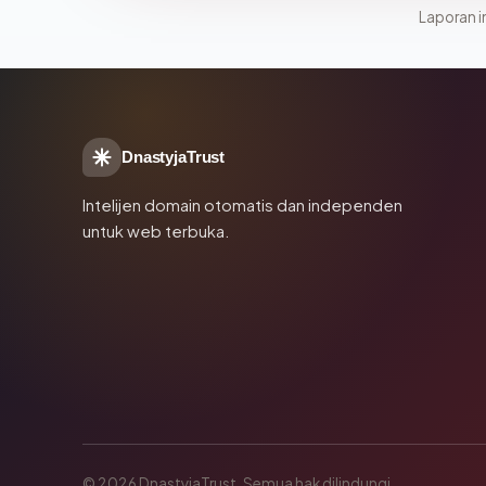
Laporan in
DnastyjaTrust
Intelijen domain otomatis dan independen
untuk web terbuka.
© 2026 DnastyjaTrust. Semua hak dilindungi.