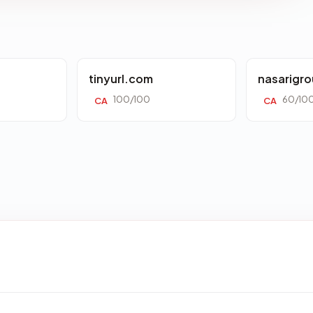
tinyurl.com
nasarigr
100/100
60/10
CA
CA