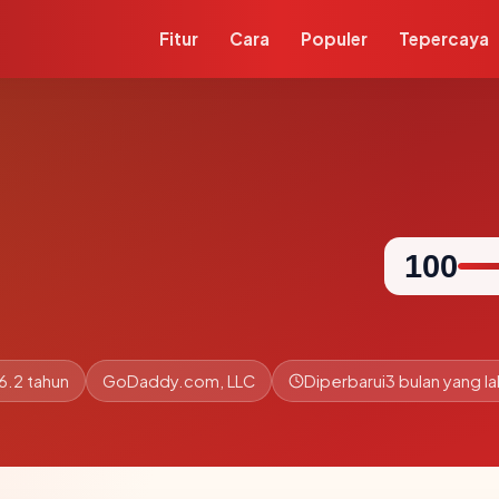
Fitur
Cara
Populer
Tepercaya
100
6.2 tahun
GoDaddy.com, LLC
Diperbarui
3 bulan yang la