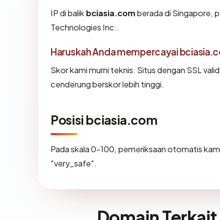
IP di balik
bciasia.com
berada di Singapore, p
Technologies Inc..
Haruskah Anda mempercayai bciasia.
Skor kami murni teknis. Situs dengan SSL vali
cenderung berskor lebih tinggi.
Posisi bciasia.com
Pada skala 0-100, pemeriksaan otomatis k
"very_safe".
Domain Terkait