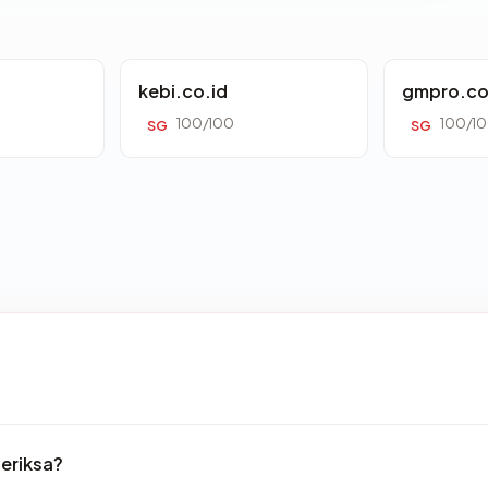
kebi.co.id
gmpro.co
100/100
100/1
SG
SG
periksa?