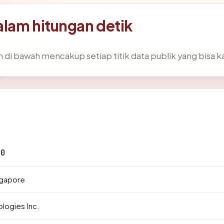
alam hitungan detik
 di bawah mencakup setiap titik data publik yang bisa k
50
ngapore
logies Inc.