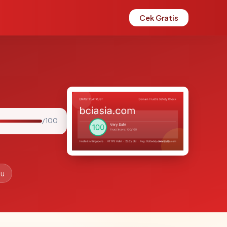
Cek Gratis
/ 100
lu