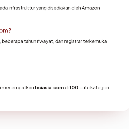
ada infrastruktur yang disediakan oleh Amazon
com?
d, beberapa tahun riwayat, dan registrar terkemuka
ami menempatkan
bciasia.com
di
100
— itu kategori