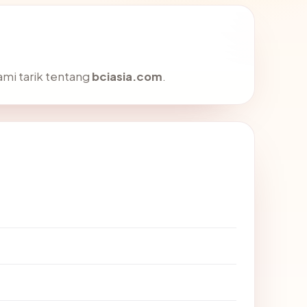
ami tarik tentang
bciasia.com
.