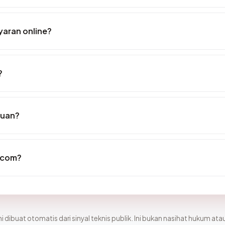
aran online?
?
puan?
.com?
i dibuat otomatis dari sinyal teknis publik. Ini bukan nasihat hukum atau