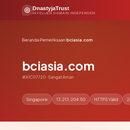
DnastyjaTrust
INTELIJEN DOMAIN INDEPENDEN
Beranda
›
Pemeriksaan
›
bciasia.com
bciasia.com
#A1C07720 · Sangat Aman
Singapore
13.213.204.50
HTTPS Valid
2