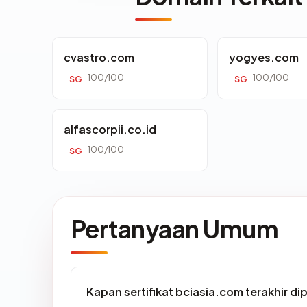
cvastro.com
yogyes.com
100/100
100/100
SG
SG
alfascorpii.co.id
100/100
SG
Pertanyaan Umum
Kapan sertifikat bciasia.com terakhir di