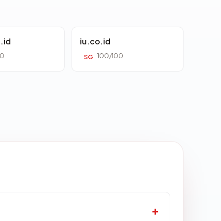
.id
iu.co.id
00
100/100
SG