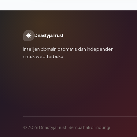
DnastyjaTrust
Intelijen domain otomatis dan independen
untuk web terbuka.
© 2026 DnastyjaTrust. Semua hak dilindungi.