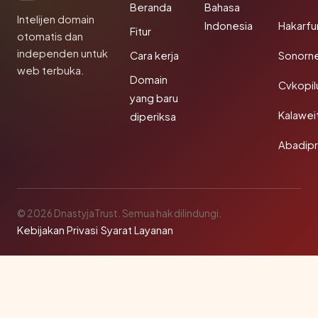
Beranda
Bahasa
Intelijen domain
Indonesia
Hakarfu
Fitur
otomatis dan
independen untuk
Cara kerja
Sonorn
web terbuka.
Domain
Cvkopil
yang baru
Kalawei
diperiksa
Abadip
© 2026 DnastyjaTrust. Semua hak dilindungi.
Kebijakan Privasi
·
Syarat Layanan