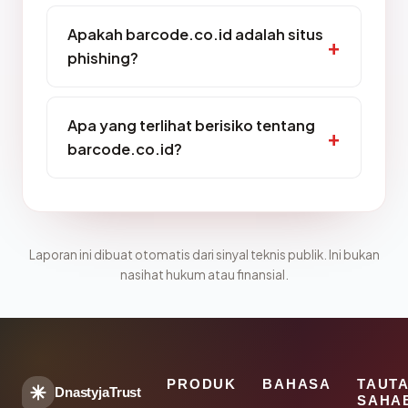
Apakah barcode.co.id adalah situs
phishing?
Apa yang terlihat berisiko tentang
barcode.co.id?
Laporan ini dibuat otomatis dari sinyal teknis publik. Ini bukan
nasihat hukum atau finansial.
PRODUK
BAHASA
TAUT
DnastyjaTrust
SAHA