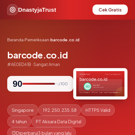
DnastyjaTrust
Cek Gratis
Beranda
›
Pemeriksaan
›
barcode.co.id
barcode.co.id
#AE0ED61B · Sangat Aman
90
/ 100
Singapore
192.250.235.58
HTTPS Valid
4 tahun
PT Aksara Data Digital
Diperbarui
3 bulan yang lalu