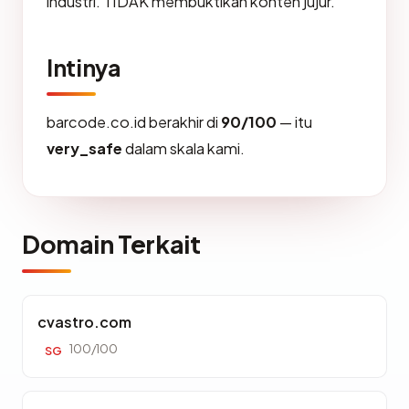
industri. TIDAK membuktikan konten jujur.
Intinya
barcode.co.id berakhir di
90/100
— itu
very_safe
dalam skala kami.
Domain Terkait
cvastro.com
100/100
SG