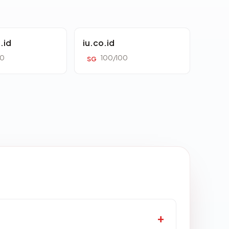
.id
iu.co.id
00
100/100
SG