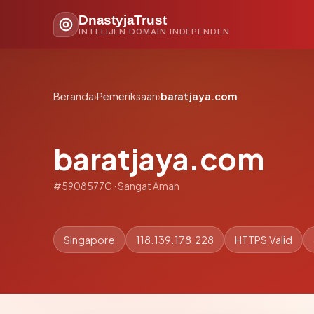
DnastyjaTrust
INTELIJEN DOMAIN INDEPENDEN
Beranda
›
Pemeriksaan
›
baratjaya.com
baratjaya.com
#5908577C · Sangat Aman
Singapore
118.139.178.228
HTTPS Valid