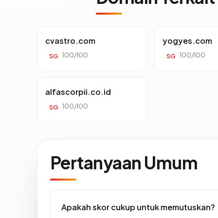
cvastro.com
yogyes.com
100/100
100/100
SG
SG
alfascorpii.co.id
100/100
SG
Pertanyaan Umum
Apakah skor cukup untuk memutuskan?