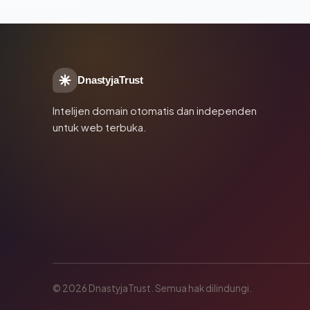
DnastyjaTrust
Intelijen domain otomatis dan independen
untuk web terbuka.
© 2026 DnastyjaTrust. Semua hak dilindungi.