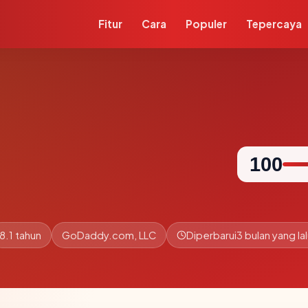
Fitur
Cara
Populer
Tepercaya
100
8.1 tahun
GoDaddy.com, LLC
Diperbarui
3 bulan yang la