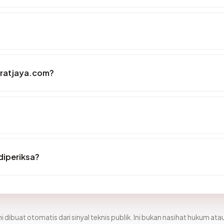
aratjaya.com?
diperiksa?
i dibuat otomatis dari sinyal teknis publik. Ini bukan nasihat hukum atau