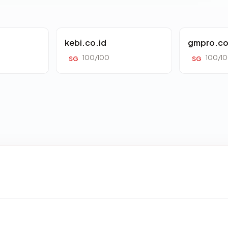
kebi.co.id
gmpro.co
100/100
100/1
SG
SG