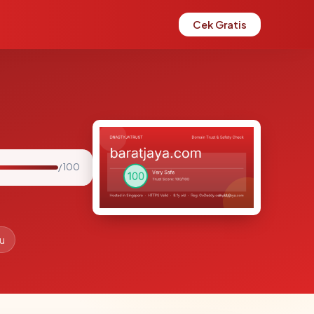
Cek Gratis
/ 100
lu