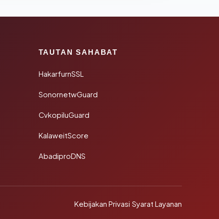
TAUTAN SAHABAT
HakarfurnSSL
SonornetwGuard
CvkopiluGuard
KalaweitScore
AbadiproDNS
Kebijakan Privasi
·
Syarat Layanan