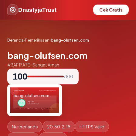
DnastyjaTrust
Cek Gratis
Beranda
›
Pemeriksaan
›
bang-olufsen.com
bang-olufsen.com
#3AF17A7E · Sangat Aman
100
/ 100
Netherlands
20.50.2.18
HTTPS Valid