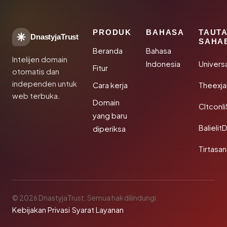
PRODUK
BAHASA
TAUT
DnastyjaTrust
SAHA
Beranda
Bahasa
Intelijen domain
Indonesia
Univers
Fitur
otomatis dan
independen untuk
Cara kerja
Theexj
web terbuka.
Domain
Cltconl
yang baru
Balielit
diperiksa
Tirtasa
© 2026 DnastyjaTrust. Semua hak dilindungi.
Kebijakan Privasi
·
Syarat Layanan