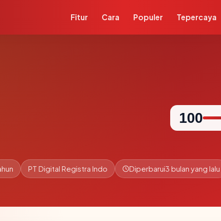
Fitur
Cara
Populer
Tepercaya
100
ahun
PT Digital Registra Indo
Diperbarui
3 bulan yang lalu