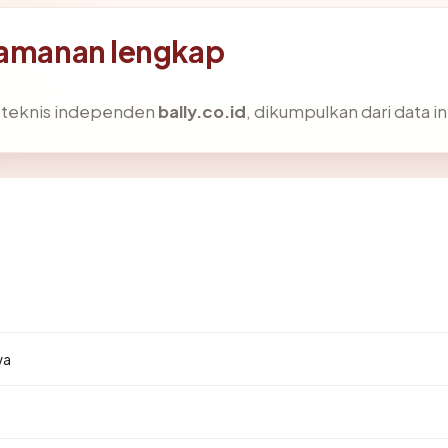
eamanan lengkap
s teknis independen
bally.co.id
, dikumpulkan dari data i
5
wa
.