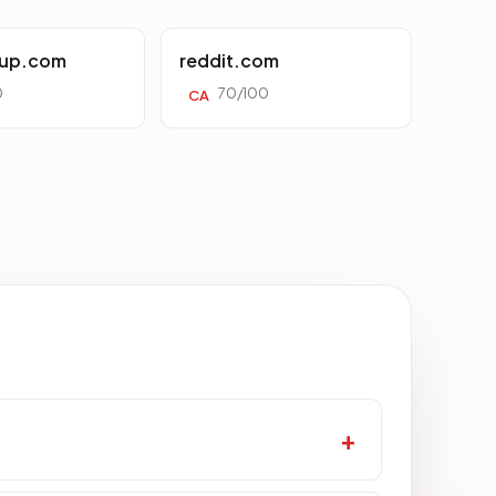
oup.com
reddit.com
0
70/100
CA