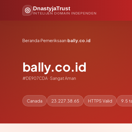
DnastyjaTrust
INTELIJEN DOMAIN INDEPENDEN
Beranda
›
Pemeriksaan
›
bally.co.id
bally.co.id
#DE907CDA · Sangat Aman
Canada
23.227.38.65
HTTPS Valid
9.5 t