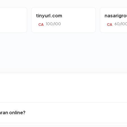
tinyurl.com
nasarigr
100/100
60/10
CA
CA
ran online?