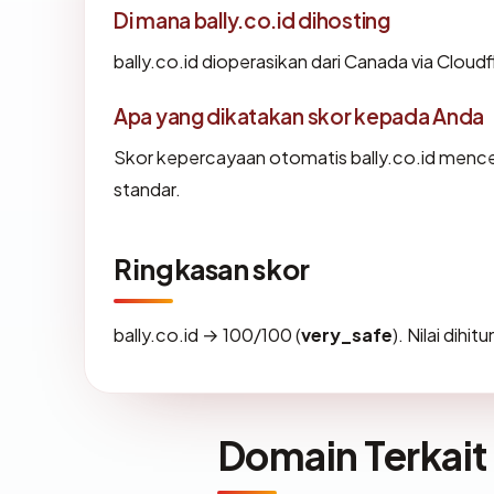
Di mana bally.co.id dihosting
bally.co.id dioperasikan dari Canada via Cloudfl
Apa yang dikatakan skor kepada Anda
Skor kepercayaan otomatis bally.co.id mencer
standar.
Ringkasan skor
bally.co.id → 100/100 (
very_safe
). Nilai dihi
Domain Terkait