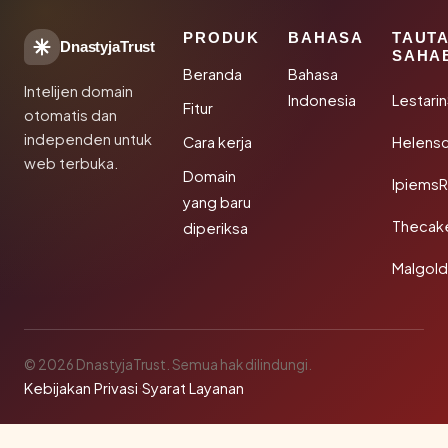
PRODUK
BAHASA
TAUT
DnastyjaTrust
SAHA
Beranda
Bahasa
Intelijen domain
Indonesia
Lestari
Fitur
otomatis dan
independen untuk
Cara kerja
Helensc
web terbuka.
Domain
IpiemsR
yang baru
Thecak
diperiksa
Malgol
© 2026 DnastyjaTrust. Semua hak dilindungi.
Kebijakan Privasi
·
Syarat Layanan