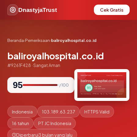
DnastyjaTrust
Cek Gratis
Beranda
›
Pemeriksaan
›
baliroyalhospital.co.id
baliroyalhospital.co.id
#9261F428 · Sangat Aman
95
/ 100
Indonesia
103.189.63.237
HTTPS Valid
16 tahun
PT JC Indonesia
Diperbarui
3 bulan yang lalu