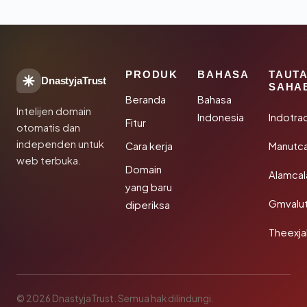
PRODUK
BAHASA
TAUT
DnastyjaTrust
SAHA
Beranda
Bahasa
Intelijen domain
Indonesia
Indotra
Fitur
otomatis dan
independen untuk
Cara kerja
Manutc
web terbuka.
Domain
Alamca
yang baru
Gmvalu
diperiksa
Theexj
© 2026 DnastyjaTrust. Semua hak dilindungi.