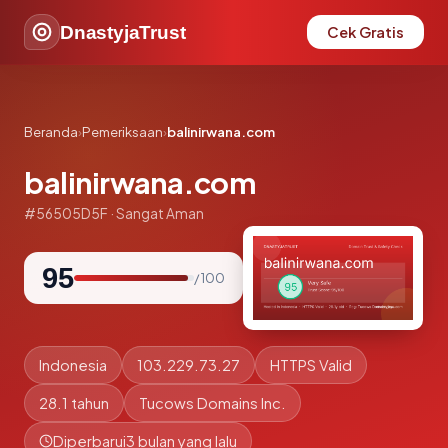
DnastyjaTrust
Cek Gratis
Beranda
›
Pemeriksaan
›
balinirwana.com
balinirwana.com
#56505D5F · Sangat Aman
95
/ 100
Indonesia
103.229.73.27
HTTPS Valid
28.1 tahun
Tucows Domains Inc.
Diperbarui
3 bulan yang lalu