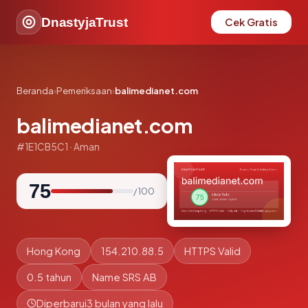
DnastyjaTrust
Cek Gratis
Beranda
›
Pemeriksaan
›
balimedianet.com
balimedianet.com
#1E1CB5C1 · Aman
75
/ 100
Hong Kong
154.210.88.5
HTTPS Valid
0.5 tahun
Name SRS AB
Diperbarui
3 bulan yang lalu