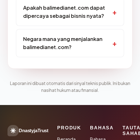
Apakah balimedianet.com dapat
dipercaya sebagai bisnis nyata?
Negara mana yang menjalankan
balimedianet.com?
Laporan ini dibuat otomatis dari sinyal teknis publik. Ini bukan
nasihat hukum atau finansial.
PRODUK
BAHASA
TAUT
DnastyjaTrust
SAHA
Beranda
Bahasa