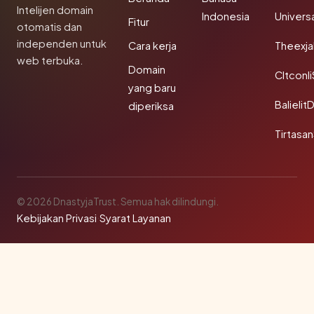
Intelijen domain
Indonesia
Univers
Fitur
otomatis dan
independen untuk
Cara kerja
Theexj
web terbuka.
Domain
Cltconl
yang baru
Balielit
diperiksa
Tirtasa
© 2026 DnastyjaTrust. Semua hak dilindungi.
Kebijakan Privasi
·
Syarat Layanan