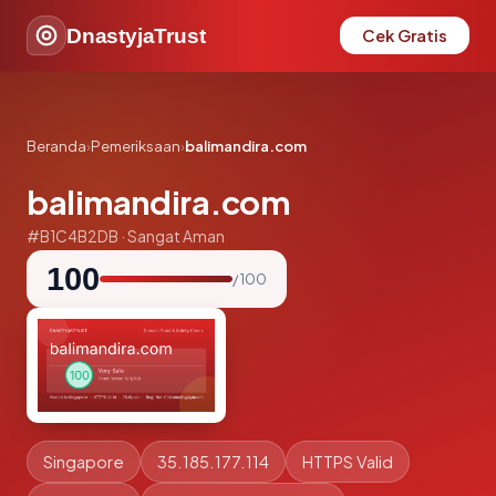
DnastyjaTrust
Cek Gratis
Beranda
›
Pemeriksaan
›
balimandira.com
balimandira.com
#B1C4B2DB · Sangat Aman
100
/ 100
Singapore
35.185.177.114
HTTPS Valid