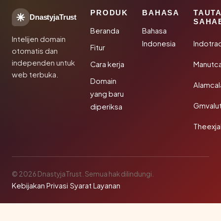
PRODUK
BAHASA
TAUT
DnastyjaTrust
SAHA
Beranda
Bahasa
Intelijen domain
Indonesia
Indotra
Fitur
otomatis dan
independen untuk
Cara kerja
Manutc
web terbuka.
Domain
Alamca
yang baru
Gmvalu
diperiksa
Theexj
© 2026 DnastyjaTrust. Semua hak dilindungi.
Kebijakan Privasi
·
Syarat Layanan