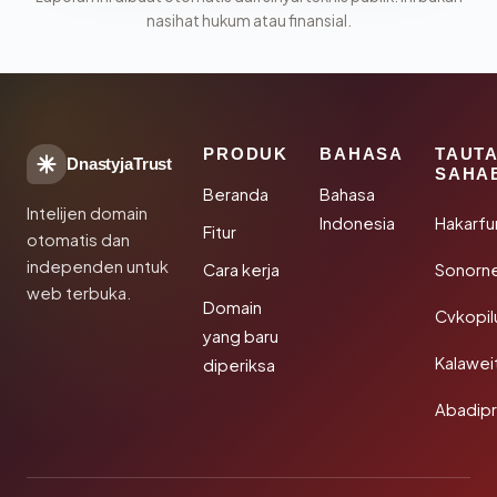
nasihat hukum atau finansial.
PRODUK
BAHASA
TAUT
DnastyjaTrust
SAHA
Beranda
Bahasa
Intelijen domain
Indonesia
Hakarfu
Fitur
otomatis dan
independen untuk
Cara kerja
Sonorn
web terbuka.
Domain
Cvkopil
yang baru
Kalawei
diperiksa
Abadip