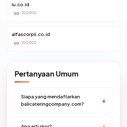
iu.co.id
100/100
SG
alfascorpii.co.id
100/100
SG
Pertanyaan Umum
Siapa yang mendaftarkan
balicateringcompany.com?
Apa arti skor?