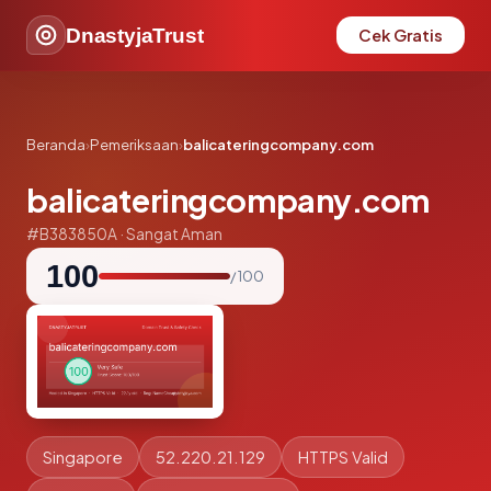
DnastyjaTrust
Cek Gratis
Beranda
›
Pemeriksaan
›
balicateringcompany.com
balicateringcompany.com
#B383850A · Sangat Aman
100
/ 100
Singapore
52.220.21.129
HTTPS Valid