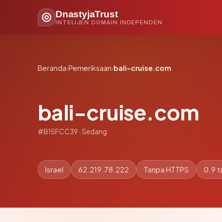
DnastyjaTrust
INTELIJEN DOMAIN INDEPENDEN
Beranda
›
Pemeriksaan
›
bali-cruise.com
bali-cruise.com
#B15FCC39 · Sedang
Israel
62.219.78.222
Tanpa HTTPS
0.9 t