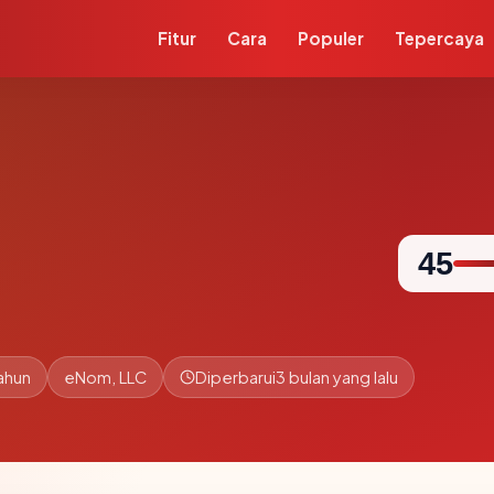
Fitur
Cara
Populer
Tepercaya
45
ahun
eNom, LLC
Diperbarui
3 bulan yang lalu