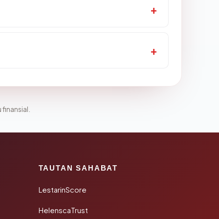
 finansial.
TAUTAN SAHABAT
LestarinScore
HelenscaTrust