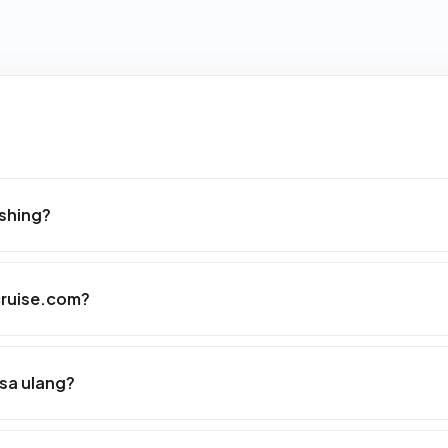
ishing?
-cruise.com?
ksa ulang?