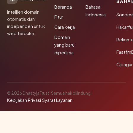
SAHA
Beranda
Bahasa
Intelijen domain
Indonesia
Sonorn
Fitur
otomatis dan
independen untuk
Cara kerja
Hakarfu
web terbuka.
Domain
Reliont
yang baru
Fastfm
diperiksa
Cipagan
© 2026 DnastyjaTrust. Semua hak dilindungi.
Kebijakan Privasi
·
Syarat Layanan