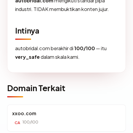
autobridal.com
mengikuti standar pipa
industri. TIDAK membuktikan konten jujur.
Intinya
autobridal.com berakhir di
100/100
— itu
very_safe
dalam skala kami.
Domain Terkait
xxoo.com
100/100
CA