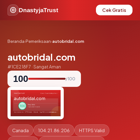
DnastyjaTrust
Cek Gratis
Beranda
›
Pemeriksaan
›
autobridal.com
autobridal.com
#1CE218F7 · Sangat Aman
100
/ 100
Canada
104.21.86.206
HTTPS Valid