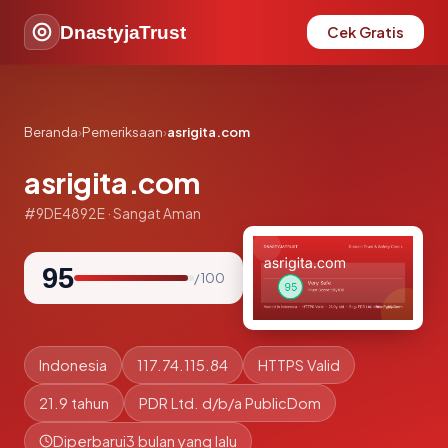
DnastyjaTrust
Cek Gratis
Beranda
›
Pemeriksaan
›
asrigita.com
asrigita.com
#9DE4892E · Sangat Aman
95
/ 100
Indonesia
117.74.115.84
HTTPS Valid
21.9 tahun
PDR Ltd. d/b/a PublicDom
Diperbarui
3 bulan yang lalu