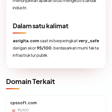
menunjukkan apakah situs mengikuti standar
industri.
Dalam satu kalimat
asrigita.com
saat ini berperingkat
very_safe
dengan skor
95/100
, berdasarkan murni fakta
infrastruktur publik.
Domain Terkait
cpssoft.com
95/100
ID