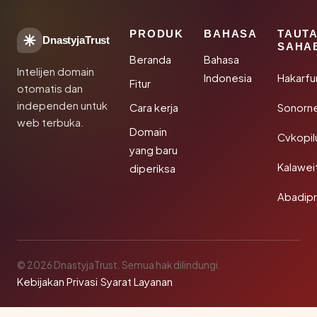
PRODUK
BAHASA
TAUT
DnastyjaTrust
SAHA
Beranda
Bahasa
Intelijen domain
Indonesia
Hakarfu
Fitur
otomatis dan
independen untuk
Cara kerja
Sonorn
web terbuka.
Domain
Cvkopil
yang baru
Kalawei
diperiksa
Abadip
© 2026 DnastyjaTrust. Semua hak dilindungi.
Kebijakan Privasi
·
Syarat Layanan