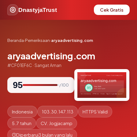
DnastyjaTrust
Cek Gratis
Beranda
›
Pemeriksaan
›
aryaadvertising.com
aryaadvertising.com
#CF01EF6C · Sangat Aman
95
/ 100
Indonesia
103.30.147.113
HTTPS Valid
5.7 tahun
CV. Jogjacamp
Diperbarui
3 bulan yang lalu