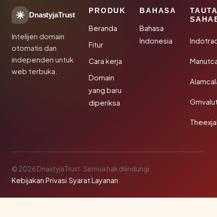
PRODUK
BAHASA
TAUT
DnastyjaTrust
SAHA
Beranda
Bahasa
Intelijen domain
Indonesia
Indotra
Fitur
otomatis dan
independen untuk
Cara kerja
Manutc
web terbuka.
Domain
Alamca
yang baru
Gmvalu
diperiksa
Theexj
© 2026 DnastyjaTrust. Semua hak dilindungi.
Kebijakan Privasi
·
Syarat Layanan