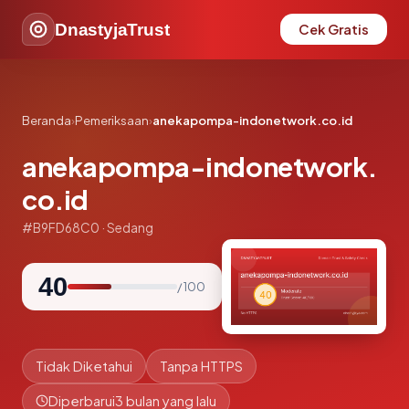
DnastyjaTrust
Cek Gratis
Beranda
›
Pemeriksaan
›
anekapompa-indonetwork.co.id
anekapompa-indonetwork.
co.id
#B9FD68C0 · Sedang
40
/ 100
Tidak Diketahui
Tanpa HTTPS
Diperbarui
3 bulan yang lalu