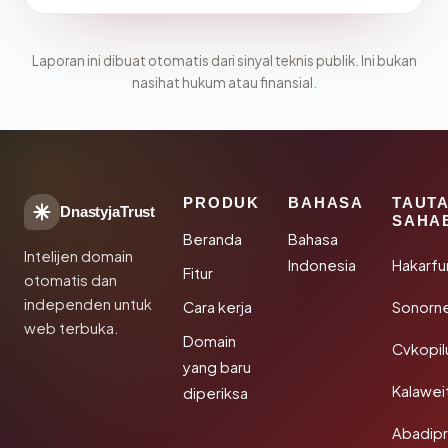
Laporan ini dibuat otomatis dari sinyal teknis publik. Ini bukan
nasihat hukum atau finansial.
PRODUK
BAHASA
TAUT
DnastyjaTrust
SAHA
Beranda
Bahasa
Intelijen domain
Indonesia
Hakarfu
Fitur
otomatis dan
independen untuk
Cara kerja
Sonorn
web terbuka.
Domain
Cvkopil
yang baru
Kalawei
diperiksa
Abadip